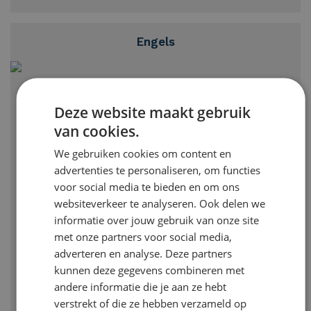
Engels
De cursus Engels is speciaal ontwikkeld voor kinderen
Deze website maakt gebruik
die volgend schooljaar naar de middelbare school gaan.
Dan wordt namelijk het vak Engels gegeven en kan uw
van cookies.
kind goed voorbereid beginnen.
We gebruiken cookies om content en
advertenties te personaliseren, om functies
voor social media te bieden en om ons
Lees meer
websiteverkeer te analyseren. Ook delen we
informatie over jouw gebruik van onze site
met onze partners voor social media,
adverteren en analyse. Deze partners
kunnen deze gegevens combineren met
andere informatie die je aan ze hebt
verstrekt of die ze hebben verzameld op