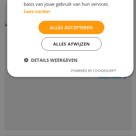
basis van jouw gebruik van hun services.
Lees verder
Frans op vakantie
ALLES ACCEPTEREN
Gaat u dit jaar op vakantie naar Frankrijk of komt u graag
in Frankrijk? Voor kinderen is het leuk als zij op vakantie
ALLES AFWIJZEN
wat woordjes Frans kunnen spreken.
DETAILS WEERGEVEN
POWERED BY COOKIESCRIPT
Lees meer