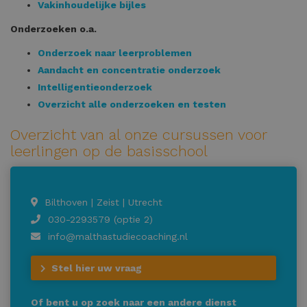
Vakinhoudelijke bijles
Onderzoeken o.a.
Onderzoek naar leerproblemen
Aandacht en concentratie onderzoek
Intelligentieonderzoek
Overzicht alle onderzoeken en testen
Overzicht van al onze cursussen voor
leerlingen op de basisschool
Bilthoven | Zeist | Utrecht
030-2293579 (optie 2)
info@malthastudiecoaching.nl
Stel hier uw vraag
Of bent u op zoek naar een andere dienst