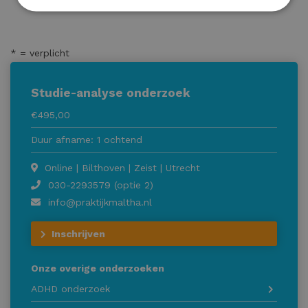
* = verplicht
Studie-analyse onderzoek
€495,00
Duur afname: 1 ochtend
Online | Bilthoven | Zeist | Utrecht
030-2293579 (optie 2)
info@praktijkmaltha.nl
Inschrijven
Onze overige onderzoeken
ADHD onderzoek