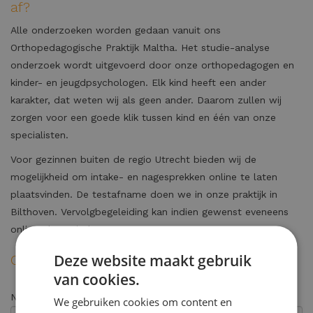
af?
Alle onderzoeken worden gedaan vanuit ons
Orthopedagogische Praktijk Maltha. Het studie-analyse
onderzoek wordt uitgevoerd door onze orthopedagogen en
kinder- en jeugdpsychologen. Elk kind heeft een ander
karakter, dat weten wij als geen ander. Daarom zullen wij
zorgen voor een goede klik tussen kind en één van onze
specialisten.
Voor gezinnen buiten de regio Utrecht bieden wij de
mogelijkheid om intake- en nagesprekken online te laten
plaatsvinden. De testafname doen we in onze praktijk in
Bilthoven. Vervolgbegeleiding kan indien gewenst eveneens
online plaatsvinden.
Deze website maakt gebruik
Contactformulier
van cookies.
Naam (ouder) *
We gebruiken cookies om content en