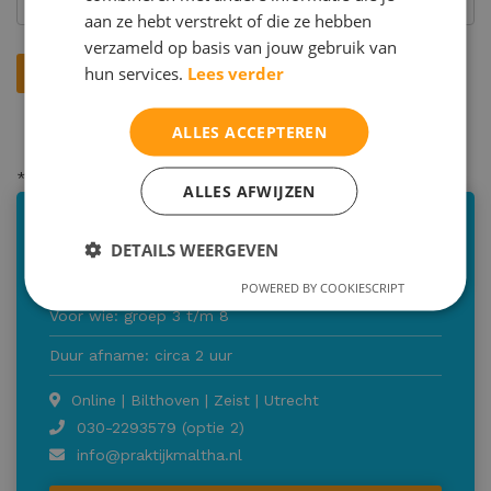
aan ze hebt verstrekt of die ze hebben
verzameld op basis van jouw gebruik van
hun services.
Lees verder
ALLES ACCEPTEREN
* = verplicht
ALLES AFWIJZEN
Motivatie en faalangst onderzoek
DETAILS WEERGEVEN
€495,00
POWERED BY COOKIESCRIPT
Voor wie: groep 3 t/m 8
Duur afname: circa 2 uur
Online | Bilthoven | Zeist | Utrecht
030-2293579 (optie 2)
info@praktijkmaltha.nl