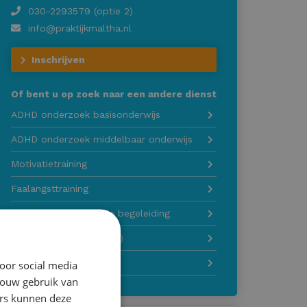
030-2293579 (optie 2)
info@praktijkmaltha.nl
Inschrijven
Of bent u op zoek naar een andere dienst
ADHD onderzoek basisonderwijs
ADHD onderzoek middelbaar onderwijs
Motivatietraining
Faalangsttraining
Sociaal en emotionele begeleiding
Bijlessen (vakinhoudelijk)
Huiswerkbegeleiding
oor social media
jouw gebruik van
ers kunnen deze