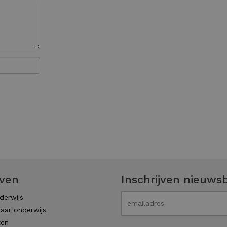
even
Inschrijven nieuwsb
derwijs
aar onderwijs
ten