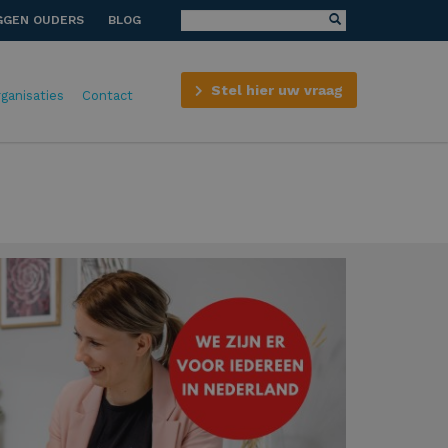
GGEN OUDERS
BLOG
Stel hier uw vraag
rganisaties
Contact