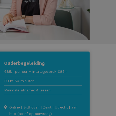
Ouderbegeleiding
€85,- per uur + intakegesprek €85,-
Duur: 60 minuten
Minimale afname: 4 lessen
Online | Bilthoven | Zeist | Utrecht | aan
huis (tarief op aanvraag)