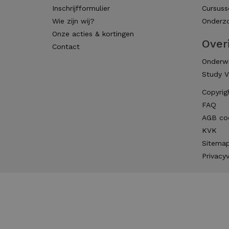
Inschrijfformulier
Cursuss
Wie zijn wij?
Onderzo
Onze acties & kortingen
Over
Contact
Onderwi
Study V
Copyrig
FAQ
AGB co
KVK
Sitema
Privacyv