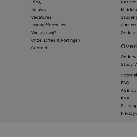
Blog
Basison
Nieuws
Middelb
Vacatures
Studen
Inschrijfformulier
Cursuss
Wie zijn wij?
Onderzo
Onze acties & kortingen
Over
Contact
Onderwi
Study V
Copyrig
FAQ
AGB co
KVK
Sitema
Privacyv