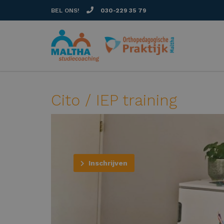
BEL ONS!
030-229 35 79
Cito / IEP training
Inschrijven