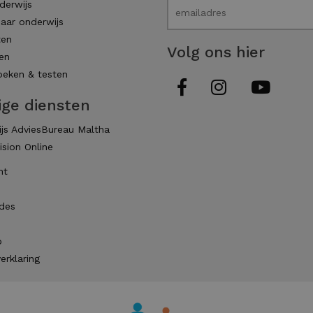
derwijs
aar onderwijs
ten
Volg ons hier
en
eken & testen
ige diensten
js AdviesBureau Maltha
ision Online
ht
des
p
erklaring