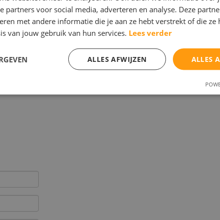
ing, het creatief vermogen en de leeraanpak.
e partners voor social media, adverteren en analyse. Deze partn
en met andere informatie die je aan ze hebt verstrekt of die ze
is van jouw gebruik van hun services.
Lees verder
ing voor uw kinderen bij het voorbereiden op de Cito of
ERGEVEN
ALLES AFWIJZEN
ALLES 
bewezen aanpak met deskundige ondersteuning. De Cito /
agogen en psychologen.
POWE