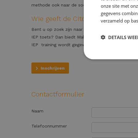
methode ook naar de sociaal-emotionele ontwikkel
onze site met onz
gegevens combiner
Wie geeft de Cito / IEP training?
verzameld op bas
Bent u op zoek zijn naar een betrouwbare begeleid
DETAILS WE
IEP toets? Dan biedt Maltha studiecoaching een 
IEP training wordt gegeven door onze (ortho)ped
Inschrijven
Contactformulier
Naam
Telefoonnummer