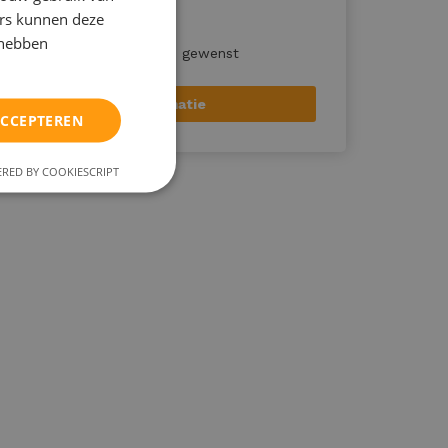
dienst
ers kunnen deze
Op maat & flexibel
 hebben
Direct starten, indien gewenst
Ik wil meer informatie
ACCEPTEREN
RED BY COOKIESCRIPT