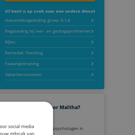
Of bent u op zoek naar een andere dienst
Huiswerkbegeleiding groep 6,7,8
Begeleiding bij leer- en gedragsproblemen
Bijles
Remedial Teaching
Faalangsttraining
Vakantiecursussen
Waarom kiezen voor Maltha?
Al 40 jaar kwaliteit
oor social media
Orthopedagogen en psychologen in
jouw gebruik van