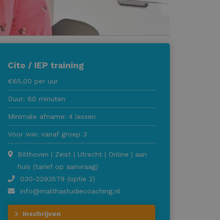
Cito / IEP training
€65,00 per uur
Duur: 60 minuten
Minimale afname: 4 lessen
Voor wie: vanaf groep 3
Bilthoven | Zeist | Utrecht | Online | aan
huis (tarief op aanvraag)
030-2293579 (optie 2)
info@malthastudiecoaching.nl
Inschrijven