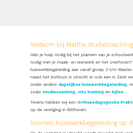
Welkom bij Maltha studiecoaching
Heb je hulp nodig bij het plannen van je schoolwerk
nodig met je maak- en leerwerk en het overhoren? 
huiswerkbegeleiding aan vanaf groep 3 t/m Master.
naast het instituut in utrecht er ook een in Zeist 
onder andere
dagelijkse huiswerkbegeleiding
, m
zoals
studiecoaching
,
cito training
en
bijles
.
Tevens hebben wij een
Orthopedagogische Prakti
op de vestiging in Bilthoven.
Soorten huiswerkbegeleiding op de