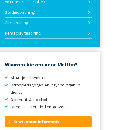
Vakinhoudelijke bijles
Studiecoaching
Cito training
Remedial teaching
Waarom kiezen voor Maltha?
Al 40 jaar kwaliteit
Orthopedagogen en psychologen in
dienst
Op maat & flexibel
Direct starten, indien gewenst
Ik wil meer informatie