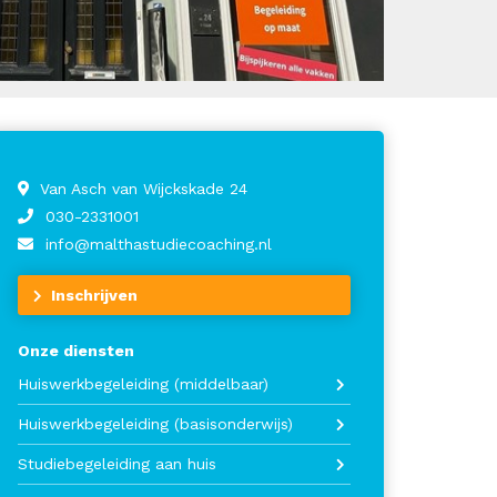
Van Asch van Wijckskade 24
030-2331001
info@malthastudiecoaching.nl
Inschrijven
Onze diensten
Huiswerkbegeleiding (middelbaar)
Huiswerkbegeleiding (basisonderwijs)
Studiebegeleiding aan huis