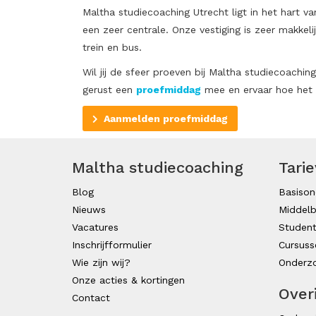
Maltha studiecoaching Utrecht ligt in het hart v
een zeer centrale. Onze vestiging is zeer makkelij
trein en bus.
Wil jij de sfeer proeven bij Maltha studiecoachi
gerust een
proefmiddag
mee en ervaar hoe het i
Aanmelden proefmiddag
Maltha studiecoaching
Tari
Blog
Basison
Nieuws
Middelb
Vacatures
Studen
Inschrijfformulier
Cursuss
Wie zijn wij?
Onderzo
Onze acties & kortingen
Over
Contact