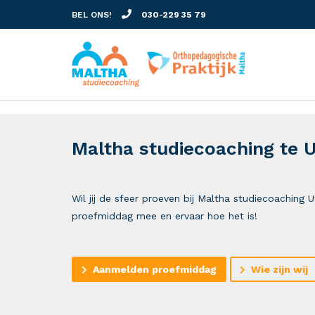
BEL ONS!
030-229 35 79
Maltha studiecoaching te 
Wil jij de sfeer proeven bij Maltha studiecoaching
proefmiddag mee en ervaar hoe het is!
Aanmelden proefmiddag
Wie zijn wij