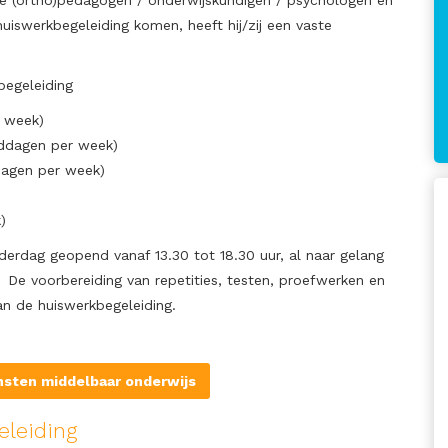
te (ortho)pedagogen / onderwijskundigen / psychologen en
iswerkbegeleiding komen, heeft hij/zij een vaste
begeleiding
 week)
ddagen per week)
dagen per week)
)
erdag geopend vanaf 13.30 tot 18.30 uur, al naar gelang
De voorbereiding van repetities, testen, proefwerken en
 van de huiswerkbegeleiding.
ensten middelbaar onderwijs
eleiding