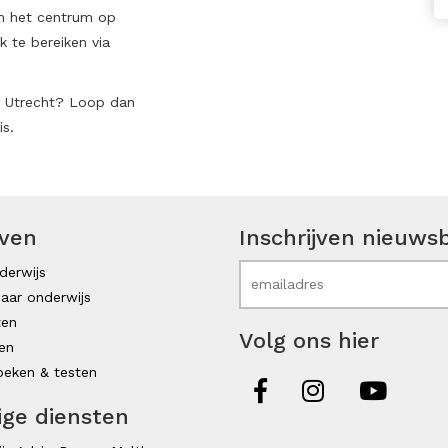
an het centrum op
k te bereiken via
ng Utrecht? Loop dan
s.
even
Inschrijven nieuwsb
derwijs
aar onderwijs
ten
Volg ons hier
en
eken & testen
ige diensten