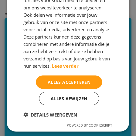
functies voor social media te bieden en
om ons websiteverkeer te analyseren.
Ook delen we informatie over jouw
* = verplicht
gebruik van onze site met onze partners
voor social media, adverteren en analyse.
Repetitor bijles
Deze partners kunnen deze gegevens
€65,00 per uur
combineren met andere informatie die je
aan ze hebt verstrekt of die ze hebben
Duur: 60 minuten
verzameld op basis van jouw gebruik van
Minimale afname: 4 lessen
hun services.
Lees verder
Voor wie: studenten
ALLES ACCEPTEREN
Bilthoven | Zeist | Utrecht | Online | aan huis
(tarief op aanvraag)
ALLES AFWIJZEN
030-2293579 (optie 2)
info@malthastudiecoaching.nl
DETAILS WEERGEVEN
Inschrijven
POWERED BY COOKIESCRIPT