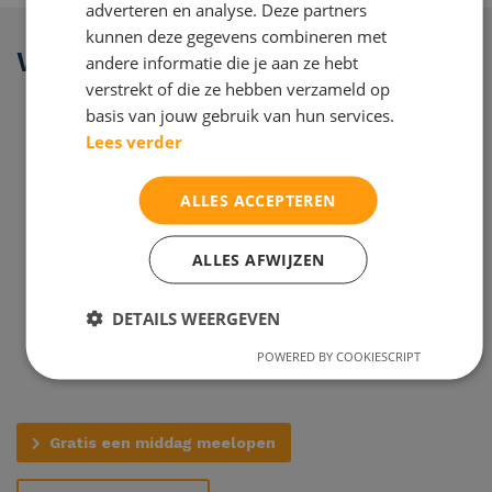
adverteren en analyse. Deze partners
kunnen deze gegevens combineren met
Waarom Maltha studiecoaching?
andere informatie die je aan ze hebt
verstrekt of die ze hebben verzameld op
basis van jouw gebruik van hun services.
Lees verder
Je schoolwerk op de rit met je eigen persoonlijke
studiecoach
Alle diensten zijn 1 op 1
ALLES ACCEPTEREN
Persoonlijk en op maat studieplan
(ortho)Pedagogen/psychologen en vakdocenten in
ALLES AFWIJZEN
vaste dienst
Specialisten in leerproblemen
DETAILS WEERGEVEN
Al meer dan 44 jaar kwaliteit en meer dan 30.000
POWERED BY COOKIESCRIPT
leerlingen verder
Gratis een middag meelopen