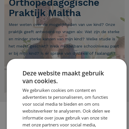
Orthopedagogische
Praktijk Maltha
Meer weten over de mogelijkheden van uw kind? Onze
praktijk geeft antwoord op vragen als: Wat zijn de sterke
en minder sterke kanten van mijn kind? Welke studie is
het meest geschikt? Welk middelbare schoolniveau past
er bij mijn kind? Is er sprake van dyslexie of faalangst?
Vanaf groep 3 t/m eind middelbare school
Afspraak snel ingepland
Deze website maakt gebruik
Geen wachtlijsten
van cookies.
We gebruiken cookies om content en
Meer weten over Praktijk Maltha
advertenties te personaliseren, om functies
voor social media te bieden en om ons
websiteverkeer te analyseren. Ook delen we
informatie over jouw gebruik van onze site
met onze partners voor social media,