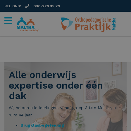
BEL ONS!
030-229 35 79
Alle onderwijs
expertise onder één
dak
Wij helpen alle leerlingen, vanaf groep 3 t/m Master, al
ruim 44 jaar.
Brugklasbegeleiding