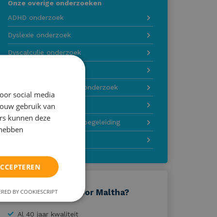
Onze overige onderzoeken
ADHD onderzoek
Dyslexie onderzoek
Dyscalculie onderzoek
Intelligentie onderzoek
Motivatie en faalangst onderzoek
oor social media
jouw gebruik van
Onderzoek op maat
ers kunnen deze
Sociaal en emotionele begeleiding
 hebben
Motivatietraining
ACCEPTEREN
RED BY COOKIESCRIPT
Waarom kiezen voor Maltha?
Al 40 jaar kwaliteit