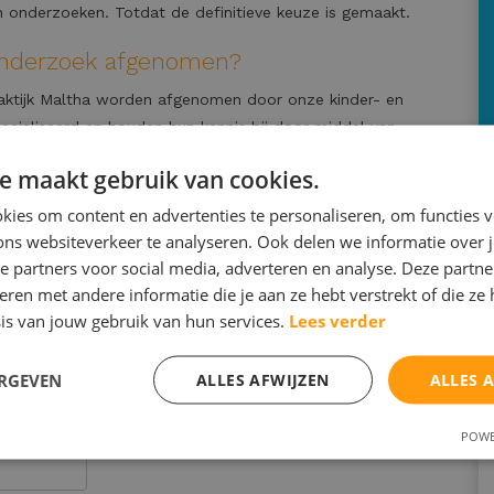
n onderzoeken. Totdat de definitieve keuze is gemaakt.
onderzoek afgenomen?
aktijk Maltha worden afgenomen door onze kinder- en
ecialiseerd en houden hun kennis bij door middel van
diekeuze onderzoek kunnen wij ook aansluitende follow up
e maakt gebruik van cookies.
we de leerling verder kunnen begeleiden naar het maken van
ies om content en advertenties te personaliseren, om functies v
ons websiteverkeer te analyseren. Ook delen we informatie over 
nen begeleiden en onderzoeken, bieden wij de optie om het
e partners voor social media, adverteren en analyse. Deze partn
stafname vindt fysiek plaats in Bilthoven. De rest van het
en met andere informatie die je aan ze hebt verstrekt of die ze
is van jouw gebruik van hun services.
Lees verder
ERGEVEN
ALLES AFWIJZEN
ALLES 
POWE