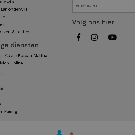
derwijs
aar onderwijs
ten
Volg ons hier
en
eken & testen
ige diensten
js AdviesBureau Maltha
ision Online
ht
des
p
erklaring