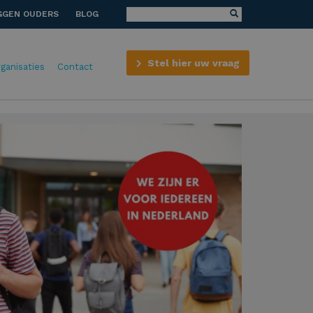
GGEN OUDERS
BLOG
Stel hier uw vraag
rganisaties
Contact