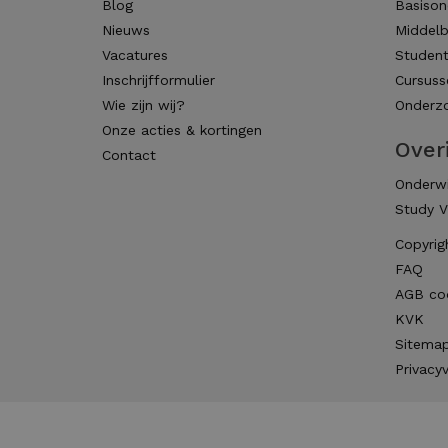
Blog
Basison
Nieuws
Middelb
Vacatures
Studen
Inschrijfformulier
Cursuss
Wie zijn wij?
Onderzo
Onze acties & kortingen
Over
Contact
Onderwi
Study V
Copyrig
FAQ
AGB co
KVK
Sitema
Privacyv