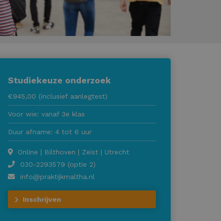
Studiekeuze onderzoek
€945,00 (inclusief aanlegtest)
Voor wie: vanaf 3e klas
Duur afname: 4 tot 6 uur
Online | Bilthoven | Zeist | Utrecht
030-2293579 (optie 2)
info@praktijkmaltha.nl
Inschrijven