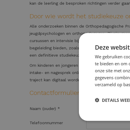
kan de leerling de besproken richtingen verder gaa
Door wie wordt het studiekeuze 
Alle onderzoeken binnen de Orthopedagogische Pr
jeugdpsychologen en orthopedagogen. Zij zijn gesp
cursussen en intervisie bijeenkomsten. Na het stu
Deze websit
begeleiding bieden, zoals studiecoaching, waarin 
een definitieve studiekeuze
We gebruiken cook
te bieden en om 
Om kinderen en jongeren in heel Nederland te kun
onze site met onz
intake- en nagesprek online te voeren. Alleen de te
gegevens combiner
traject kan digitaal worden voortgezet.
verzameld op bas
Contactformulier
DETAILS WE
Naam (ouder) *
Telefoonnummer