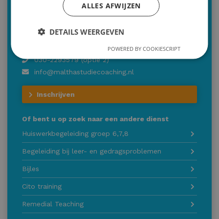
ALLES AFWIJZEN
Voor wie: vanaf groep 3
DETAILS WEERGEVEN
Bilthoven | Zeist | Utrecht | Online | aan huis
(tarief op aanvraag)
POWERED BY COOKIESCRIPT
030-2293579 (optie 2)
info@malthastudiecoaching.nl
Inschrijven
Of bent u op zoek naar een andere dienst
Huiswerkbegeleiding groep 6,7,8
Begeleiding bij leer- en gedragsproblemen
Bijles
Cito training
Remedial Teaching