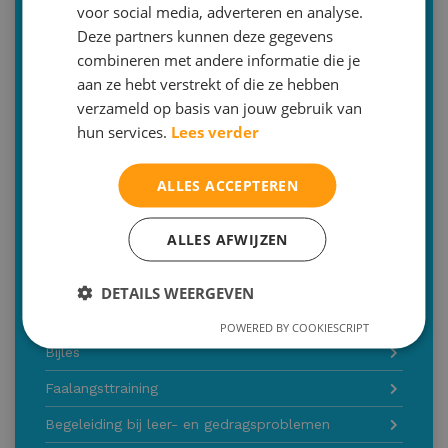
voor social media, adverteren en analyse.
Minimale afname: al vanaf 2 uur per dag
Deze partners kunnen deze gegevens
combineren met andere informatie die je
Aan huis
aan ze hebt verstrekt of die ze hebben
030-2293579
verzameld op basis van jouw gebruik van
info@malthastudiecoaching.nl
hun services.
Lees verder
Inschrijven
ALLES ACCEPTEREN
Of bent u op zoek naar een andere dienst
ALLES AFWIJZEN
Citotraining
Remedial Teaching
DETAILS WEERGEVEN
Huiswerkbegeleiding
POWERED BY COOKIESCRIPT
Bijles
Faalangsttraining
Begeleiding bij leer- en gedragsproblemen