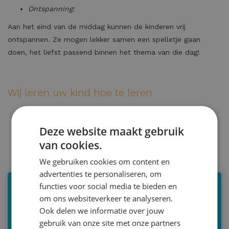
Ontspanning:
Aan het eind van de middag kunnen de kinderen vrij
ontspannen. Ze mogen lekker samen een spelletje gaan
doen, het liefst passend binnen het thema van die dag!
Wij leren uw kind hoe te leren
Wil je dat je kind klaar is voor de toekomst?
Dat je kind leert hoe het slimmer en beter kan
Deze website maakt gebruik
plannen?
van cookies.
Wil je dat je kind spelenderwijs leert leren?
We gebruiken cookies om content en
Wil je dat gewoon thuis?
advertenties te personaliseren, om
functies voor social media te bieden en
Studiebegeleiding aan huis
om ons websiteverkeer te analyseren.
Ook delen we informatie over jouw
€85,00 per uur + éénmalig intakegesprek op basis
gebruik van onze site met onze partners
van €85,00 per uur