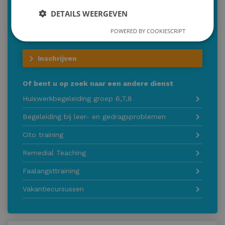
(tarief op aanvraag)
DETAILS WEERGEVEN
030-2293579 (optie 2)
POWERED BY COOKIESCRIPT
info@malthastudiecoaching.nl
Inschrijven
Of bent u op zoek naar een andere dienst
Huiswerkbegeleiding groep 6,7,8
Begeleiding bij leer- en gedragsproblemen
Cito training
Remedial Teaching
Faalangsttraining
Vakantiecursussen