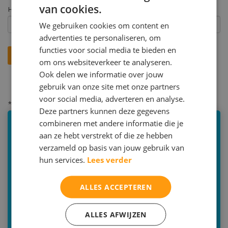
van cookies.
Hoe heeft u ons gevonden? *
We gebruiken cookies om content en
advertenties te personaliseren, om
functies voor social media te bieden en
om ons websiteverkeer te analyseren.
Ook delen we informatie over jouw
gebruik van onze site met onze partners
voor social media, adverteren en analyse.
* = verplicht
Deze partners kunnen deze gegevens
combineren met andere informatie die je
Bijles
aan ze hebt verstrekt of die ze hebben
verzameld op basis van jouw gebruik van
€65,00 per uur
hun services.
Lees verder
Duur: 60 minuten
ALLES ACCEPTEREN
Minimale afname: 4 lessen
Voor wie: vanaf groep 3
ALLES AFWIJZEN
Bilthoven | Zeist | Utrecht | Online | aan huis