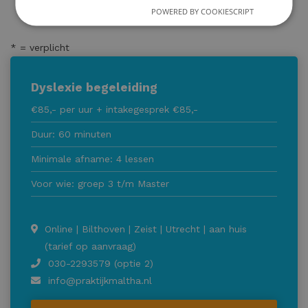
POWERED BY COOKIESCRIPT
* = verplicht
Dyslexie begeleiding
€85,- per uur + intakegesprek €85,-
Duur: 60 minuten
Minimale afname: 4 lessen
Voor wie: groep 3 t/m Master
Online | Bilthoven | Zeist | Utrecht | aan huis
(tarief op aanvraag)
030-2293579 (optie 2)
info@praktijkmaltha.nl