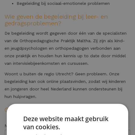
Begeleiding bij sociaal-emotionele problemen
Wie geven de begeleiding bij leer- en
gedragsproblemen?
De begeleiding wordt gegeven door één van de specialisten
van de Orthopedagogische Praktijk Maltha. Zij zijn als kind-
en jeugdpsychologen en orthopedagogen verbonden aan
onze praktijk en houden hun kennis up to date door middel
van intervisiebijeenkomsten en cursussen.
Woont u buiten de regio Utrecht? Geen probleem. Onze
begeleiding kan ook online plaatsvinden, zodat wij kinderen
en jongeren door heel Nederland kunnen ondersteunen bij
hun hulpvragen.
Contactformulier
Deze website maakt gebruik
van cookies.
Naam (ouder) *