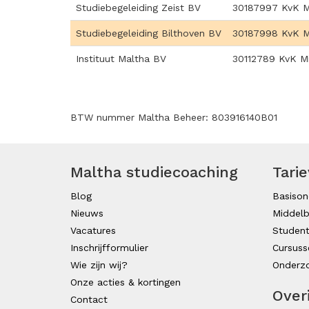
Studiebegeleiding Zeist BV
30187997 KvK M
Studiebegeleiding Bilthoven BV
30187998 KvK M
Instituut Maltha BV
30112789 KvK M
BTW nummer Maltha Beheer: 803916140B01
Maltha studiecoaching
Tari
Blog
Basison
Nieuws
Middelb
Vacatures
Studen
Inschrijfformulier
Cursuss
Wie zijn wij?
Onderzo
Onze acties & kortingen
Over
Contact