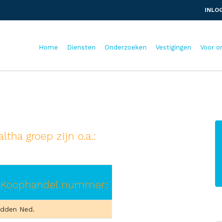
INLO
Home
Diensten
Onderzoeken
Vestigingen
Voor o
ha groep zijn o.a.:
 Koophandel nummer:
idden Ned.