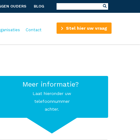
GGEN OUDERS
BLOG
Stel hier uw vraag
rganisaties
Contact
Meer informatie?
Laat hieronder uw
telefoonnummer
achter.