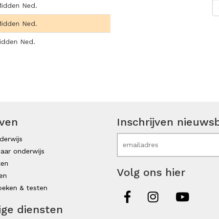
idden Ned.
idden Ned.
idden Ned.
even
Inschrijven nieuwsb
derwijs
aar onderwijs
ten
Volg ons hier
en
eken & testen
ige diensten