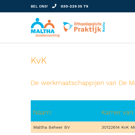
BEL ONS!
030-229 35 79
KvK
De werkmaatschappijen van De Malt
Naam:
Kamer van
Maltha Beheer BV
30122614 KvK M