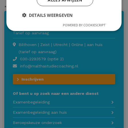
* = verplicht
DETAILS WEERGEVEN
Staatsexamen begeleiding
POWERED BY COOKIESCRIPT
Tarief op aanvraag
Bilthoven | Zeist | Utrecht | Online | aan huis
(tarief op aanvraag)
030-2293579 (optie 2)
info@malthastudiecoaching.nl
Inschrijven
Of bent u op zoek naar een andere dienst
Examenbegeleiding
Examenbegeleiding aan huis
Beroepskeuze onderzoek