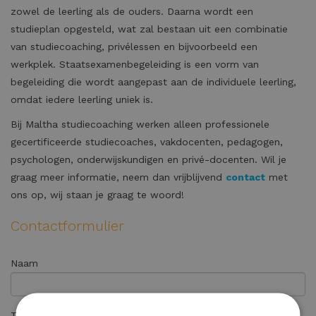
zowel de leerling als de ouders. Daarna wordt een
studieplan opgesteld, wat zal bestaan uit een combinatie
van studiecoaching, privélessen en bijvoorbeeld een
werkplek. Staatsexamenbegeleiding is een vorm van
begeleiding die wordt aangepast aan de individuele leerling,
omdat iedere leerling uniek is.
Bij Maltha studiecoaching werken alleen professionele
gecertificeerde studiecoaches, vakdocenten, pedagogen,
psychologen, onderwijskundigen en privé-docenten. Wil je
graag meer informatie, neem dan vrijblijvend
contact
met
ons op, wij staan je graag te woord!
Contactformulier
Naam
Telefoonnummer