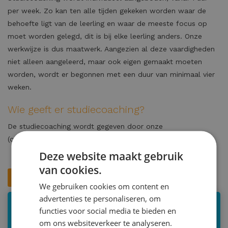
per week. Zo kan ten alle tijden gekeken worden waar de
behoefte ligt van de leerling en waar de meeste focus op
moet worden gelegd, dit is bij elke leerling anders. Onze
werkwijze is dus maatwerk. Aangezien al deze vaardigheden
niet alleen aangeleerd, maar ook eigen gemaakt moeten
worden, wordt er begonnen met een duur van minimaal vier
weken.
Wie geeft er studiecoaching?
De studiecoaching wordt gegeven door onze
(ortho)pedagogen en psychologen in een 1 op 1 situatie.
Deze website maakt gebruik
van cookies.
Inschrijven
We gebruiken cookies om content en
advertenties te personaliseren, om
functies voor social media te bieden en
Studiecoaching
om ons websiteverkeer te analyseren.