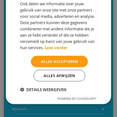
€65,00 per uur
Ook delen we informatie over jouw
gebruik van onze site met onze partners
Duur: 60 minuten
voor social media, adverteren en analyse.
Minimale afname: 4 lessen
Deze partners kunnen deze gegevens
combineren met andere informatie die je
Voor wie: alle leerlingen middelbare school
aan ze hebt verstrekt of die ze hebben
verzameld op basis van jouw gebruik van
hun services.
Lees verder
Bilthoven | Zeist | Utrecht | Online | aan huis
(tarief op aanvraag)
030-2293579 (optie 2)
ALLES ACCEPTEREN
info@malthastudiecoaching.nl
ALLES AFWIJZEN
Inschrijven
DETAILS WEERGEVEN
Of bent u op zoek naar een andere dienst
POWERED BY COOKIESCRIPT
Dagelijkse begeleiding
Bijlessen