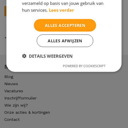
verzameld op basis van jouw gebruik van
hun services.
Lees verder
ALLES ACCEPTEREN
* = verplicht
ALLES AFWIJZEN
DETAILS WEERGEVEN
Maltha studiecoaching
POWERED BY COOKIESCRIPT
Blog
Nieuws
Vacatures
Inschrijfformulier
Wie zijn wij?
Onze acties & kortingen
Contact