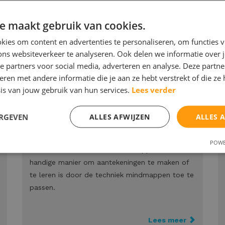
e maakt gebruik van cookies.
ies om content en advertenties te personaliseren, om functies v
ons websiteverkeer te analyseren. Ook delen we informatie over 
e partners voor social media, adverteren en analyse. Deze partn
oor leerlingen op de middelbare school
en met andere informatie die je aan ze hebt verstrekt of die ze
is van jouw gebruik van hun services.
Lees verder
Orde op zaken, mindmappen
ERGEVEN
ALLES AFWIJZEN
ALLES 
In deze cusus laten we de leerlingen kennis
POWE
maken met de methode mindmappen. Een
handige manier om aantekeningen te maken of
te leren is door de techniek mindmappen toe te
passen.
Lees meer