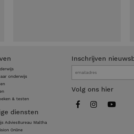
even
Inschrijven nieuwsb
derwijs
aar onderwijs
ten
Volg ons hier
en
eken & testen
ige diensten
js AdviesBureau Maltha
ision Online