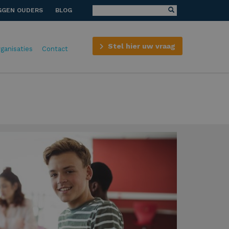
GGEN OUDERS
BLOG
Stel hier uw vraag
rganisaties
Contact