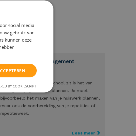
oor social media
jouw gebruik van
ers kunnen deze
 hebben
Time management
ACCEPTEREN
Als je op de middelbare school zit is het van
RED BY COOKIESCRIPT
belang dat je goed leert plannen. Je moet
bijvoorbeeld het maken van je huiswerk plannen,
maar ook de voorbereiding van je repetities of
repetitieweek.
Lees meer