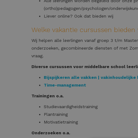
Alle leerlingen worden begeleid door onze p
(ortho)pedagogen/psychologen/onderwijskundi
Liever online? Ook dat bieden wij
Welke vakantie cursussen bieden 
Wij helpen alle leerlingen vanaf groep 3 t/m Master
onderzoeken, gecombineerde diensten of met Zomer
vraag.
Diverse cursussen voor middelbare school leerli
Bijspijkeren alle vakken | vakinhoudelijke 
Time-management
Trainingen o.a.
Studievaardigheidstraining
Plantraining
Motivatietraining
Onderzoeken o.a.