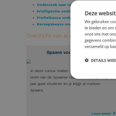
Onderzoek naar leerproblemen
Intelligentie onderzoek
Deze websit
Profielkeuze onderzoek
We gebruiken cook
Beroepskeuze onderzoek
te bieden en om 
onze site met onz
Overzicht van al onze cursussen v
gegevens combiner
verzameld op bas
Spaans voor de vakantie
DETAILS WE
In deze cursus maken we een begin met het
leren van de Spaanse taal. Ideaal als jij volgend
jaar gaat studeren en je krijgt al meteen
Spaans.
Lees meer