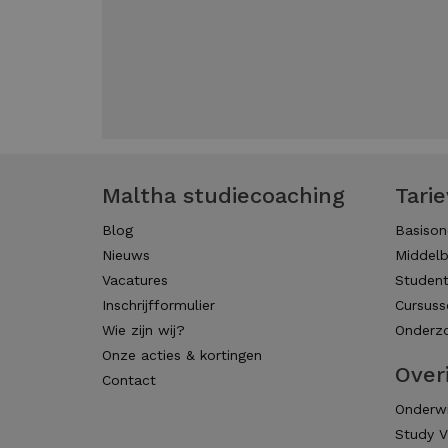
Maltha studiecoaching
Tari
Blog
Basison
Nieuws
Middelb
Vacatures
Studen
Inschrijfformulier
Cursuss
Wie zijn wij?
Onderzo
Onze acties & kortingen
Over
Contact
Onderwi
Study V