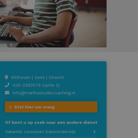
Bilthoven | Zeist | Utrecht
030-2293579 (optie 2)
info@malthastudiecoaching.nl
Stel hier uw vraag
Of bent u op zoek naar een andere dienst
Vakantie cursussen basisonderwijs