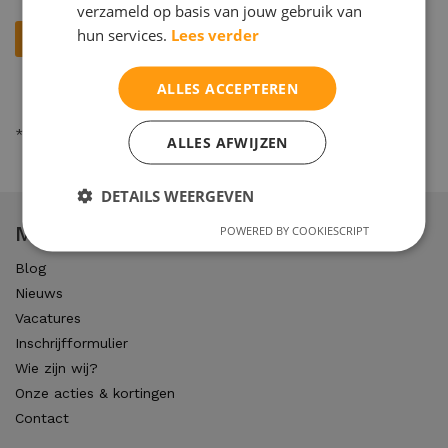
verzameld op basis van jouw gebruik van
hun services.
Lees verder
ALLES ACCEPTEREN
* = verplicht
ALLES AFWIJZEN
DETAILS WEERGEVEN
Maltha studiecoaching
POWERED BY COOKIESCRIPT
Blog
Nieuws
Vacatures
Inschrijfformulier
Wie zijn wij?
Onze acties & kortingen
Contact