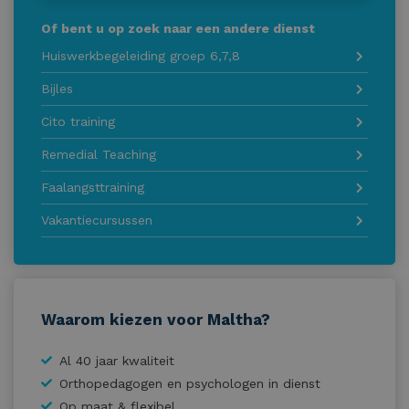
Of bent u op zoek naar een andere dienst
Huiswerkbegeleiding groep 6,7,8
Bijles
Cito training
Remedial Teaching
Faalangsttraining
Vakantiecursussen
Waarom kiezen voor Maltha?
Al 40 jaar kwaliteit
Orthopedagogen en psychologen in dienst
Op maat & flexibel