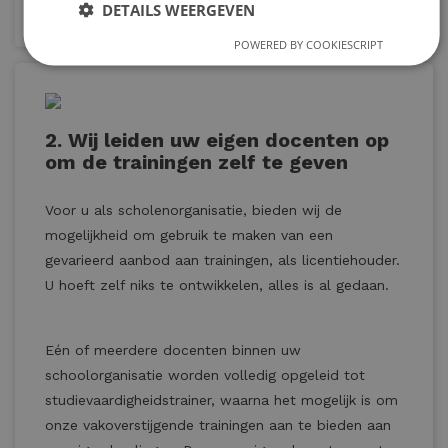
DETAILS WEERGEVEN
POWERED BY COOKIESCRIPT
2. Wij leiden uw eigen docenten op
om de trainingen zelf te geven
Voor u als scholenorganisatie, bieden wij de
mogelijkheid om gebruik te maken van een
gevarieerd aanbod aan trainingen, als licentiehouder.
U hoeft zelf niks te ontwikkelen, alles is al gedaan.
Eén of meerdere docenten binnen uw
schoolorganisatie worden volledig opgeleid tot
studievaardigheidstrainer, waarna het mogelijk is om
onze vakoverstijgende trainingen aan te bieden aan