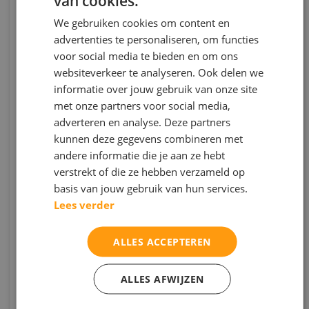
van cookies.
Ziet u binnen uw schoolorganisatie leerlingen
vastlopen, maar beschikt u niet over passende
We gebruiken cookies om content en
middelen om deze leerlingen verder te helpen? Of
advertenties te personaliseren, om functies
bent u op zoek naar mogelijkheden om de
voor social media te bieden en om ons
studievaardigheden van uw leerlingen te vergroten
websiteverkeer te analyseren. Ook delen we
en om uw docenten te ontzorgen?
informatie over jouw gebruik van onze site
met onze partners voor social media,
adverteren en analyse. Deze partners
Onze professionele orthopedagogen, psychologen
kunnen deze gegevens combineren met
en onderwijskundigen komen graag naar uw
andere informatie die je aan ze hebt
schoolorganisatie toe om de
verstrekt of die ze hebben verzameld op
studievaardigheidstrainingen te geven. U geeft aan
basis van jouw gebruik van hun services.
welke hoofdtrainingen wij kunnen geven en voor
Lees verder
welk leerjaren. Wij ontzorgen van A tot Z.
ALLES ACCEPTEREN
Studievaardigheidstrainingen
ALLES AFWIJZEN
Interesse