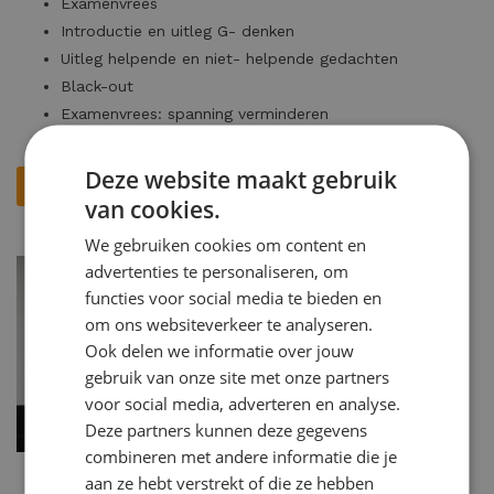
Examenvrees
Introductie en uitleg G- denken
Uitleg helpende en niet- helpende gedachten
Black-out
Examenvrees: spanning verminderen
Examenstress en oplossingen
Deze website maakt gebruik
Ik heb interesse
van cookies.
We gebruiken cookies om content en
advertenties te personaliseren, om
functies voor social media te bieden en
om ons websiteverkeer te analyseren.
Ook delen we informatie over jouw
gebruik van onze site met onze partners
voor social media, adverteren en analyse.
Deze partners kunnen deze gegevens
combineren met andere informatie die je
aan ze hebt verstrekt of die ze hebben