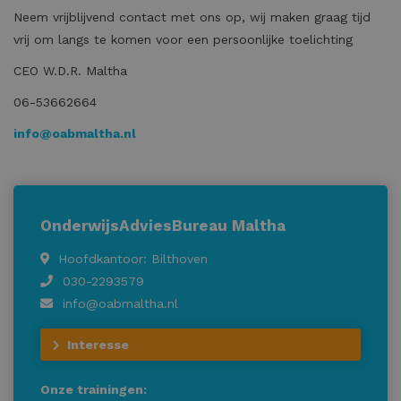
Neem vrijblijvend contact met ons op, wij maken graag tijd
vrij om langs te komen voor een persoonlijke toelichting
CEO W.D.R. Maltha
06-53662664
info@oabmaltha.nl
OnderwijsAdviesBureau Maltha
Hoofdkantoor: Bilthoven
030-2293579
info@oabmaltha.nl
Interesse
Onze trainingen: