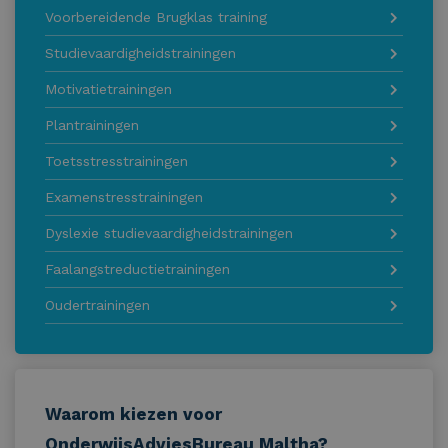
Voorbereidende Brugklas training
Studievaardigheidstrainingen
Motivatietrainingen
Plantrainingen
Toetsstresstrainingen
Examenstresstrainingen
Dyslexie studievaardigheidstrainingen
Faalangstreductietrainingen
Oudertrainingen
Waarom kiezen voor
OnderwijsAdviesBureau Maltha?