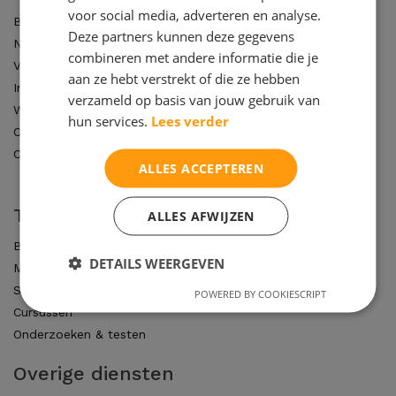
voor social media, adverteren en analyse.
Blog
Deze partners kunnen deze gegevens
Nieuws
combineren met andere informatie die je
Vacatures
aan ze hebt verstrekt of die ze hebben
Inschrijfformulier
verzameld op basis van jouw gebruik van
Wie zijn wij?
hun services.
Lees verder
Onze acties & kortingen
Contact
ALLES ACCEPTEREN
Tarieven
ALLES AFWIJZEN
Basisonderwijs
DETAILS WEERGEVEN
Middelbaar onderwijs
Studenten
POWERED BY COOKIESCRIPT
Cursussen
Onderzoeken & testen
Overige diensten