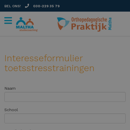
BEL ONS!
030-229 35 79
Interesseformulier
toetsstresstrainingen
Naam
School