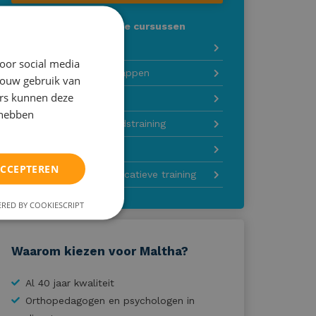
Of zocht u de volgende cursussen
Spaans op vakantie
oor social media
Orde op zaken, mindmappen
jouw gebruik van
ers kunnen deze
Bijspijkeren alle vakken
 hebben
Online studievaardigheidstraining
Online plantraining
ACCEPTEREN
Online sociale/communicatieve training
RED BY COOKIESCRIPT
Waarom kiezen voor Maltha?
Al 40 jaar kwaliteit
Orthopedagogen en psychologen in