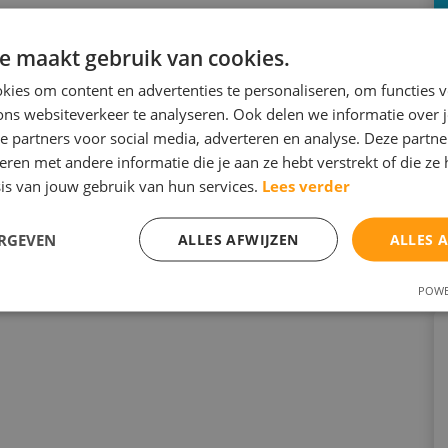
voorbereidingsschema
e maakt gebruik van cookies.
ies om content en advertenties te personaliseren, om functies v
ons websiteverkeer te analyseren. Ook delen we informatie over 
 over time management.
e partners voor social media, adverteren en analyse. Deze partn
pje worden gegeven. Onze professionele
en met andere informatie die je aan ze hebt verstrekt of die ze
Schrijf je nu in, want VOL=VOL.
is van jouw gebruik van hun services.
Lees verder
ERGEVEN
ALLES AFWIJZEN
ALLES 
POWE