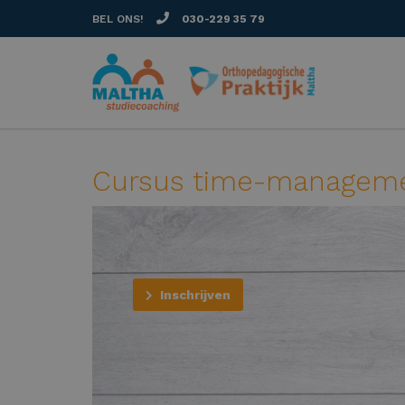
BEL ONS!
030-229 35 79
Cursus time-managem
Inschrijven