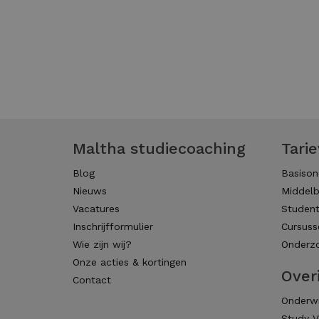
Maltha studiecoaching
Tari
Blog
Basison
Nieuws
Middelb
Vacatures
Studen
Inschrijfformulier
Cursuss
Wie zijn wij?
Onderzo
Onze acties & kortingen
Over
Contact
Onderwi
Study V