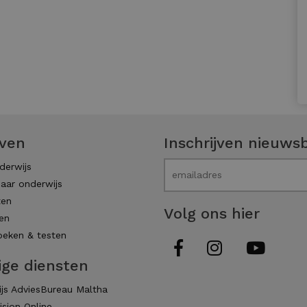
even
Inschrijven nieuwsb
derwijs
aar onderwijs
ten
Volg ons hier
en
eken & testen
ige diensten
js AdviesBureau Maltha
ision Online