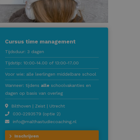
Cursus time management
Tijdsduur: 3 dagen
Tijdstip: 10:00-14.00 of 13:00-17.00
Voor wie: alle leerlingen middelbare school
Wanneer: tijdens
alle
schoolvakanties en
dagen op basis van overleg
Bilthoven | Zeist | Utrecht
030-2293579 (optie 2)
info@malthastudiecoaching.nl
Inschrijven