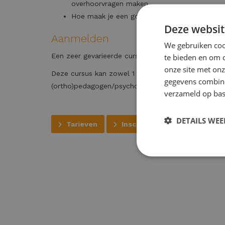
overhoorvragen maken
Hoe maak je een goede dagplanning en een 
Deze websit
Aanmelden
We gebruiken cook
te bieden en om 
Een zeer gevarieerde cursus waarin je alles leert
onze site met onz
Deze cursus kan zowel 1 op 1 of in een klein groe
gegevens combiner
(ortho)pedagogen/psychologen staan voor je klaar. 
verzameld op bas
DETAILS WE
Tarieven
Inschrijven