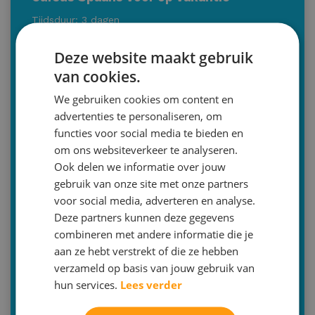
Tijdsduur: 3 dagen
Tijdstip: 10:00-15.00 of 13:00-18.00
Deze website maakt gebruik
Voor wie: alle leerlingen middelbare school
van cookies.
Wanneer: tijdens
alle
schoolvakanties en dagen op
We gebruiken cookies om content en
basis van overleg
advertenties te personaliseren, om
functies voor social media te bieden en
Bilthoven | Zeist | Utrecht
om ons websiteverkeer te analyseren.
030-2293579 (optie 2)
Ook delen we informatie over jouw
info@malthastudiecoaching.nl
gebruik van onze site met onze partners
voor social media, adverteren en analyse.
Inschrijven
Deze partners kunnen deze gegevens
combineren met andere informatie die je
Of zocht u de volgende cursussen
aan ze hebt verstrekt of die ze hebben
Orde op zaken, mindmappen
verzameld op basis van jouw gebruik van
hun services.
Lees verder
Time management