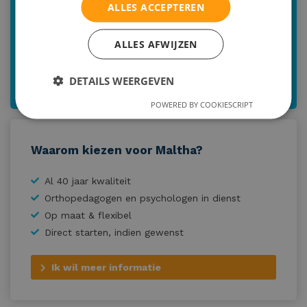
Bijspijkeren alle vakken
ALLES ACCEPTEREN
Online studievaardigheidstraining
ALLES AFWIJZEN
Online plantraining
Online sociale/communicatieve training
DETAILS WEERGEVEN
POWERED BY COOKIESCRIPT
Waarom kiezen voor Maltha?
Al 40 jaar kwaliteit
Orthopedagogen en psychologen in dienst
Op maat & flexibel
Direct starten, indien gewenst
Ik wil meer informatie