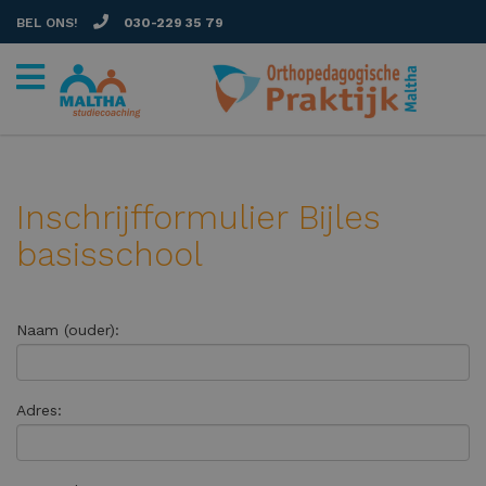
BEL ONS!
030-229 35 79
Inschrijfformulier Bijles
basisschool
Naam (ouder):
Adres: