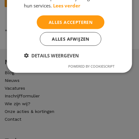
hun services.
Lees verder
ALLES ACCEPTEREN
* = verplicht
ALLES AFWIJZEN
DETAILS WEERGEVEN
Maltha studiecoaching
POWERED BY COOKIESCRIPT
Blog
Nieuws
Vacatures
Inschrijfformulier
Wie zijn wij?
Onze acties & kortingen
Contact