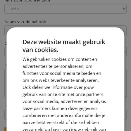
Mijn zoon dochter zit in:
Naam van de school:
Deze website maakt gebruik
Deze inschrijving is voor de vestiging:
van cookies.
We gebruiken cookies om content en
Opmerkingen:
advertenties te personaliseren, om
functies voor social media te bieden en
om ons websiteverkeer te analyseren.
Ook delen we informatie over jouw
gebruik van onze site met onze partners
voor social media, adverteren en analyse.
Hoe heeft u ons gevonden? *
Deze partners kunnen deze gegevens
combineren met andere informatie die je
aan ze hebt verstrekt of die ze hebben
verzameld op basis van jouw gebruik van