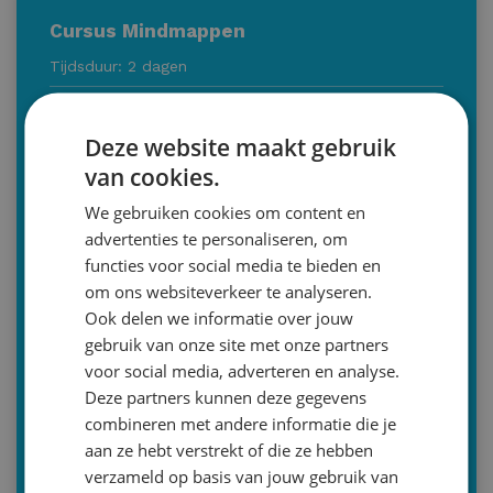
Cursus Mindmappen
Tijdsduur: 2 dagen
Tijdstip: 10:00-13.00 of 13:00-16.00
Deze website maakt gebruik
Voor wie: groep 7 en 8
van cookies.
Wanneer: tijdens
alle
schoolvakanties en dagen op
We gebruiken cookies om content en
basis van overleg
advertenties te personaliseren, om
Bilthoven | Zeist | Utrecht
functies voor social media te bieden en
030-2293579 (optie 2)
om ons websiteverkeer te analyseren.
info@malthastudiecoaching.nl
Ook delen we informatie over jouw
gebruik van onze site met onze partners
Inschrijven
voor social media, adverteren en analyse.
Deze partners kunnen deze gegevens
Of bent u op zoek naar een andere dienst
combineren met andere informatie die je
aan ze hebt verstrekt of die ze hebben
Iedereen een taaltalent (NL)
verzameld op basis van jouw gebruik van
Engels