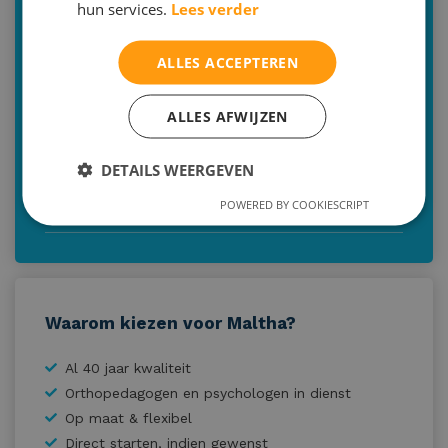
hun services.
Lees verder
Frans op vakantie
ALLES ACCEPTEREN
Spaans op vakantie
Ik lach me een breuk en meten is weten, rekenen
ALLES AFWIJZEN
Voorbereidende brugklastraining
DETAILS WEERGEVEN
Bijspijkeren alle vakken
POWERED BY COOKIESCRIPT
Online voorbereidende brugklastraining
Waarom kiezen voor Maltha?
Al 40 jaar kwaliteit
Orthopedagogen en psychologen in dienst
Op maat & flexibel
Direct starten, indien gewenst