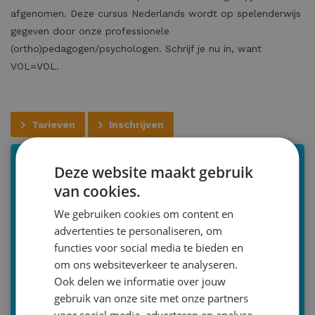
afgenomen. Deze cursus Nederlands wordt op spelenderwijs
gegeven door onze professionele
(ortho)pedagogen/psychologen. Schrijf je nu in, want
VOL=VOL.
Tarieven
Inschrijven
Deze website maakt gebruik
Cursus Iedereen een taaltalent (NL)
van cookies.
Tijdsduur: 3 dagen
We gebruiken cookies om content en
Tijdstip: 10:00-15.00 of 13:00-18.00
advertenties te personaliseren, om
functies voor social media te bieden en
Voor wie: groep 6, 7 en 8
om ons websiteverkeer te analyseren.
Wanneer: tijdens
alle
schoolvakanties en dagen op
Ook delen we informatie over jouw
basis van overleg
gebruik van onze site met onze partners
voor social media, adverteren en analyse.