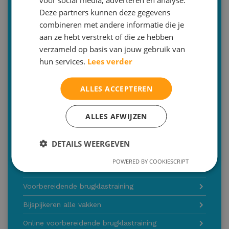
Bilthoven | Zeist | Utrecht
Deze partners kunnen deze gegevens
030-2293579 (optie 2)
combineren met andere informatie die je
info@malthastudiecoaching.nl
aan ze hebt verstrekt of die ze hebben
verzameld op basis van jouw gebruik van
Inschrijven
hun services.
Lees verder
Of bent u op zoek naar een andere dienst
ALLES ACCEPTEREN
Engels
Frans op vakantie
ALLES AFWIJZEN
Spaans op vakantie
DETAILS WEERGEVEN
Ik lach me een breuk en meten is weten, rekenen
POWERED BY COOKIESCRIPT
Orde in de chaos, mindmappen
Voorbereidende brugklastraining
Bijspijkeren alle vakken
Online voorbereidende brugklastraining