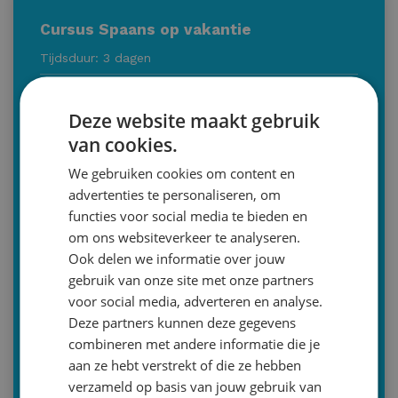
Cursus Spaans op vakantie
Tijdsduur: 3 dagen
Tijdstip: 10:00-15.00 of 13:00-18.00
Deze website maakt gebruik
Voor wie: groep 7 en 8
van cookies.
Wanneer: tijdens
alle
schoolvakanties en dagen op
We gebruiken cookies om content en
basis van overleg
advertenties te personaliseren, om
Bilthoven | Zeist | Utrecht
functies voor social media te bieden en
030-2293579 (optie 2)
om ons websiteverkeer te analyseren.
Ook delen we informatie over jouw
info@malthastudiecoaching.nl
gebruik van onze site met onze partners
Inschrijven
voor social media, adverteren en analyse.
Deze partners kunnen deze gegevens
combineren met andere informatie die je
Of bent u op zoek naar een andere dienst
aan ze hebt verstrekt of die ze hebben
Iedereen een taaltalent (NL)
verzameld op basis van jouw gebruik van