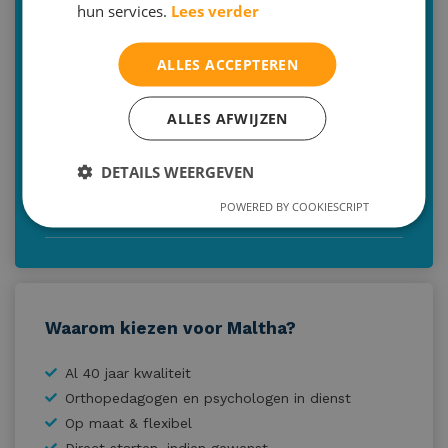
Engels
hun services.
Lees verder
Frans op vakantie
ALLES ACCEPTEREN
Ik lach me een breuk en meten is weten, rekenen
Orde in de chaos, mindmappen
ALLES AFWIJZEN
Voorbereidende brugklastraining
DETAILS WEERGEVEN
Bijspijkeren alle vakken
POWERED BY COOKIESCRIPT
Online voorbereidende brugklastraining
Waarom kiezen voor Maltha?
Al 40 jaar kwaliteit
Orthopedagogen en psychologen in dienst
Op maat & flexibel