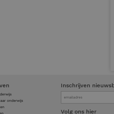
even
Inschrijven nieuwsb
derwijs
aar onderwijs
ten
Volg ons hier
en