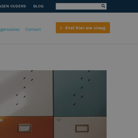
GGEN OUDERS
BLOG
Stel hier uw vraag
rganisaties
Contact