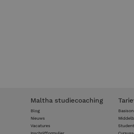
Maltha studiecoaching
Tari
Blog
Basison
Nieuws
Middelb
Vacatures
Studen
Inschrijfformulier
Cursuss