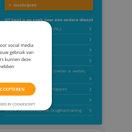
Inschrijven
Of bent u op zoek naar een andere dienst
Iedereen een taaltalent (NL)
Engels
oor social media
Frans op vakantie
jouw gebruik van
ers kunnen deze
Spaans op vakantie
 hebben
Ik lach me een breuk en meten is weten,
rekenen
ACCEPTEREN
Orde in de chaos, mindmappen
Bijspijkeren alle vakken
RED BY COOKIESCRIPT
Online voorbereidende brugklastraining