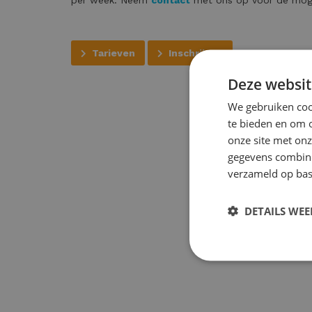
per week. Neem
contact
met ons op voor de moge
Tarieven
Inschrijven
Deze websit
We gebruiken cook
te bieden en om 
onze site met onz
gegevens combiner
verzameld op bas
DETAILS WE