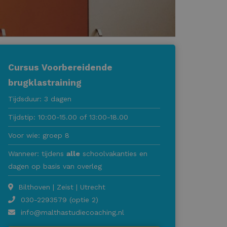
Cursus Voorbereidende
brugklastraining
Tijdsduur: 3 dagen
Tijdstip: 10:00-15.00 of 13:00-18.00
Voor wie: groep 8
Wanneer: tijdens
alle
schoolvakanties en
dagen op basis van overleg
Bilthoven | Zeist | Utrecht
030-2293579 (optie 2)
info@malthastudiecoaching.nl