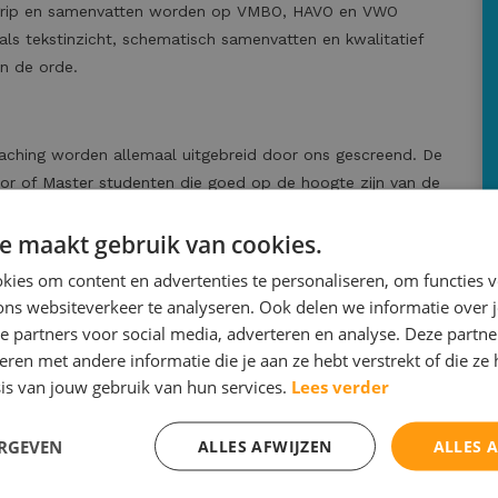
tbegrip en samenvatten worden op VMBO, HAVO en VWO
als tekstinzicht, schematisch samenvatten en kwalitatief
n de orde.
aching worden allemaal uitgebreid door ons gescreend. De
lor of Master studenten die goed op de hoogte zijn van de
e maakt gebruik van cookies.
cent en de leerling niet groot is wordt uw zoon of dochter
ies om content en advertenties te personaliseren, om functies v
 goede communicatie, wat ten goede komt aan de
ons websiteverkeer te analyseren. Ook delen we informatie over 
derlands.
e partners voor social media, adverteren en analyse. Deze partn
en met andere informatie die je aan ze hebt verstrekt of die ze
is van jouw gebruik van hun services.
Lees verder
ERGEVEN
ALLES AFWIJZEN
ALLES 