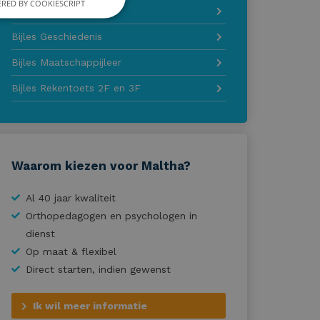
RED BY COOKIESCRIPT
Bijles Aardrijkskunde
Bijles Geschiedenis
Bijles Maatschappijleer
Bijles Rekentoets 2F en 3F
Waarom kiezen voor Maltha?
Al 40 jaar kwaliteit
Orthopedagogen en psychologen in
dienst
Op maat & flexibel
Direct starten, indien gewenst
Ik wil meer informatie