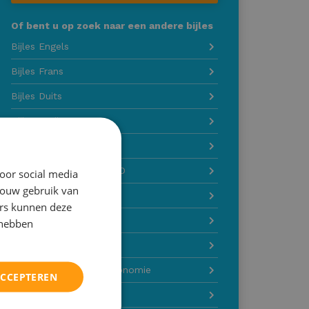
Of bent u op zoek naar een andere bijles
Bijles Engels
Bijles Frans
Bijles Duits
Bijles Latijn
Bijles Grieks
Bijles Wiskunde A-B-C-D
oor social media
jouw gebruik van
Bijles Natuurkunde
ers kunnen deze
Bijles Scheikunde
 hebben
Bijles Biologie
Bijles M&O / bedrijfseconomie
ACCEPTEREN
Bijles Economie