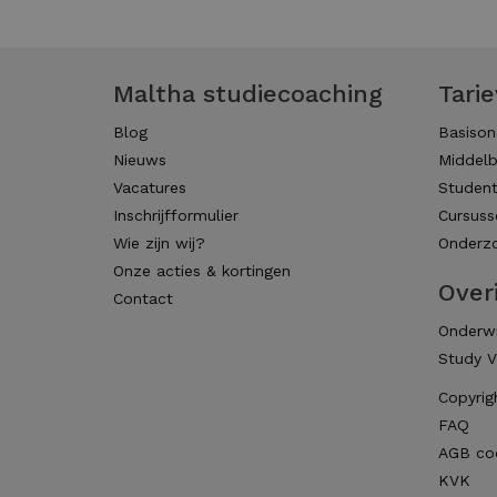
Maltha studiecoaching
Tari
Blog
Basison
Nieuws
Middelb
Vacatures
Studen
Inschrijfformulier
Cursuss
Wie zijn wij?
Onderzo
Onze acties & kortingen
Over
Contact
Onderwi
Study V
Copyrig
FAQ
AGB co
KVK