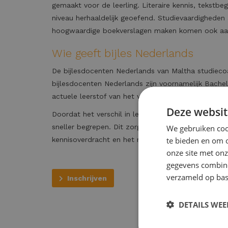
gemaakt voor de leerling. Literaire kennis, teks
niveau herhaaldelijk geoefend. Studievaardigheden 
hoogwaardige boekverslagen maken komen ook aa
Wie geeft bijles Nederlands
De bijlesdocenten Nederlands van Maltha studieco
bijlesdocenten Nederlands zijn voornamelijk Bache
actuele leerstof van het vak.
Deze websit
Doordat het verschil in leeftijd tussen de bijlesdo
We gebruiken cook
sneller begrepen. Dit zorgt voor een snellere en
te bieden en om 
kennisoverdracht en het resultaat van de bijles Ne
onze site met onz
gegevens combiner
verzameld op bas
Inschrijven
DETAILS WE