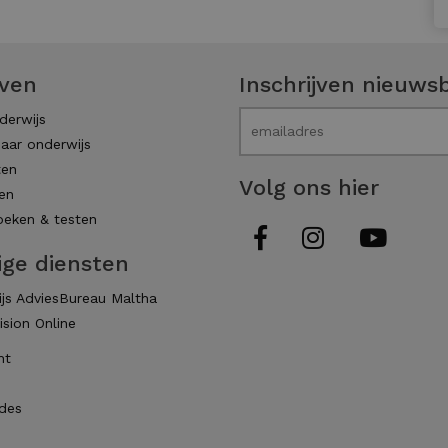
even
Inschrijven nieuwsb
derwijs
aar onderwijs
ten
Volg ons hier
en
eken & testen
ige diensten
js AdviesBureau Maltha
ision Online
ht
des