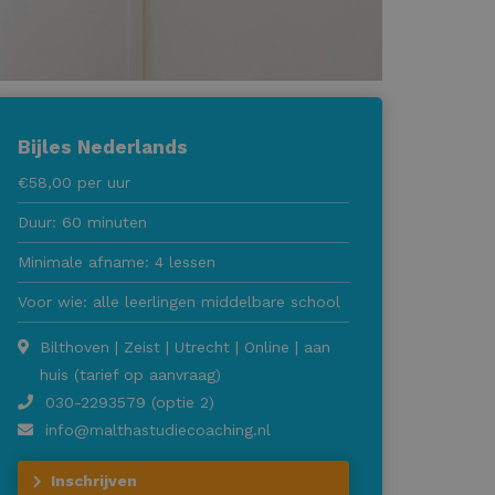
Bijles Nederlands
€58,00 per uur
Duur: 60 minuten
Minimale afname: 4 lessen
Voor wie: alle leerlingen middelbare school
Bilthoven | Zeist | Utrecht | Online | aan
huis (tarief op aanvraag)
030-2293579 (optie 2)
info@malthastudiecoaching.nl
Inschrijven