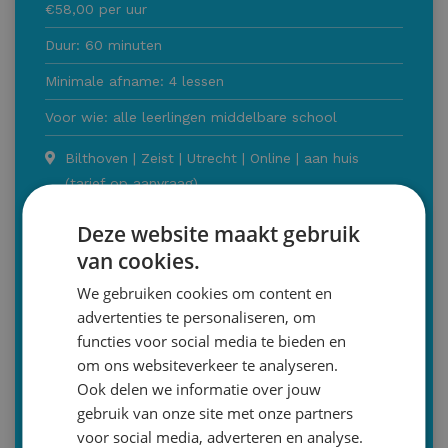
€58,00 per uur
Duur: 60 minuten
Minimale afname: 4 lessen
Voor wie: alle leerlingen middelbare school
Bilthoven | Zeist | Utrecht | Online | aan huis
(tarief op aanvraag)
030-2293579 (optie 2)
Deze website maakt gebruik
info@malthastudiecoaching.nl
van cookies.
Inschrijven
We gebruiken cookies om content en
advertenties te personaliseren, om
Of bent u op zoek naar een andere bijles
functies voor social media te bieden en
Bijles Nederlands
om ons websiteverkeer te analyseren.
Ook delen we informatie over jouw
Bijles Engels
gebruik van onze site met onze partners
Bijles Frans
voor social media, adverteren en analyse.