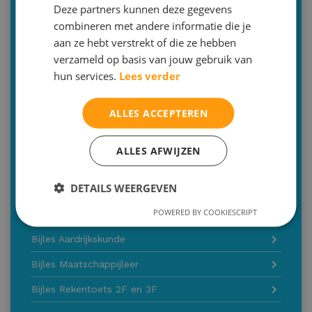
Deze partners kunnen deze gegevens
Bijles Duits
combineren met andere informatie die je
Bijles Latijn
aan ze hebt verstrekt of die ze hebben
verzameld op basis van jouw gebruik van
Bijles Grieks
hun services.
Lees verder
Bijles Wiskunde A-B-C-D
ALLES ACCEPTEREN
Bijles Natuurkunde
Bijles Scheikunde
ALLES AFWIJZEN
Bijles Biologie
DETAILS WEERGEVEN
Bijles M&O / bedrijfseconomie
POWERED BY COOKIESCRIPT
Bijles Economie
Bijles Aardrijkskunde
Bijles Maatschappijleer
Bijles Rekentoets 2F en 3F