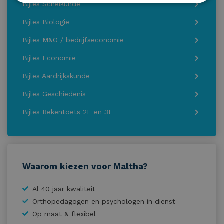
Bijles Scheikunde
Bijles Biologie
Bijles M&O / bedrijfseconomie
Bijles Economie
Bijles Aardrijkskunde
Bijles Geschiedenis
Bijles Rekentoets 2F en 3F
Waarom kiezen voor Maltha?
Al 40 jaar kwaliteit
Orthopedagogen en psychologen in dienst
Op maat & flexibel