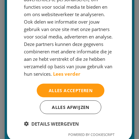
030-2293579 (optie 2)
functies voor social media te bieden en
info@malthastudiecoaching.nl
om ons websiteverkeer te analyseren.
Ook delen we informatie over jouw
Inschrijven
gebruik van onze site met onze partners
voor social media, adverteren en analyse.
Of bent u op zoek naar een andere bijles
Deze partners kunnen deze gegevens
combineren met andere informatie die je
Bijles Nederlands
aan ze hebt verstrekt of die ze hebben
Bijles Engels
verzameld op basis van jouw gebruik van
hun services.
Lees verder
Bijles Frans
Bijles Duits
ALLES ACCEPTEREN
Bijles Latijn
ALLES AFWIJZEN
Bijles Grieks
Bijles Wiskunde A-B-C-D
DETAILS WEERGEVEN
Bijles Natuurkunde
POWERED BY COOKIESCRIPT