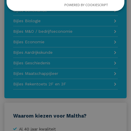
POWERED BY COOKIESCRIPT
Bijles Scheikunde
Bijles Biologie
Bijles M&O / bedrijfseconomie
Bijles Economie
Bijles Aardrijkskunde
Bijles Geschiedenis
Bijles Maatschappijleer
Bijles Rekentoets 2F en 3F
Waarom kiezen voor Maltha?
Al 40 jaar kwaliteit