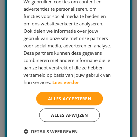
We gebruiken cookies om content en
advertenties te personaliseren, om
Bilthoven | Zeist | Utrecht | Online | aan huis
functies voor social media te bieden en
(tarief op aanvraag)
om ons websiteverkeer te analyseren.
030-2293579 (optie 2)
Ook delen we informatie over jouw
info@malthastudiecoaching.nl
gebruik van onze site met onze partners
voor social media, adverteren en analyse.
Inschrijven
Deze partners kunnen deze gegevens
combineren met andere informatie die je
Of bent u op zoek naar een andere bijles
aan ze hebt verstrekt of die ze hebben
Bijles Nederlands
verzameld op basis van jouw gebruik van
hun services.
Lees verder
Bijles Engels
Bijles Frans
ALLES ACCEPTEREN
Bijles Duits
ALLES AFWIJZEN
Bijles Latijn
Bijles Grieks
DETAILS WEERGEVEN
Bijles Wiskunde A-B-C-D