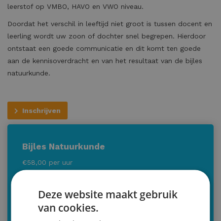
leerstof op VMBO, HAVO en VWO niveau.
Doordat het verschil in leeftijd niet groot is tussen docent en
leerling wordt uw zoon of dochter snel begrepen. Hierdoor
ontstaat een goede communicatie en dit komt ten goede
aan de kennisoverdracht en van het resultaat van de bijles
natuurkunde.
Inschrijven
Bijles Natuurkunde
€58,00 per uur
Duur: 60 minuten
Deze website maakt gebruik
Minimale afname: 4 lessen
van cookies.
Voor wie: alle leerlingen middelbare school