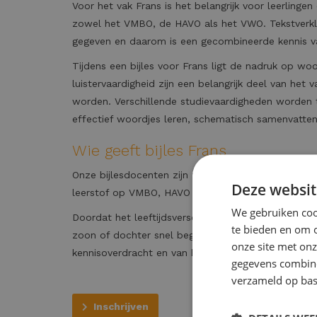
Voor het vak Frans is het belangrijk voor leerling
zowel het VMBO, de HAVO als het VWO. Tekstverkla
gegeven en daarom is een gecombineerde kennis va
Tijdens een bijles voor Frans ligt de nadruk op wo
luistervaardigheid zijn een belangrijk deel van het
worden. Verschillende studievaardigheden worden ti
effectief woordjes leren, schematisch samenvatte
Wie geeft bijles Frans
Onze bijlesdocenten zijn zowel Bachelor als Maste
Deze websit
leerstof op VMBO, HAVO en VWO niveau.
We gebruiken cook
Doordat het leeftijdsverschil niet groot is tussen 
te bieden en om 
zoon of dochter snel begrepen. Hierdoor ontstaa
onze site met onz
kennisoverdracht en van het resultaat van de bijles
gegevens combiner
verzameld op bas
Inschrijven