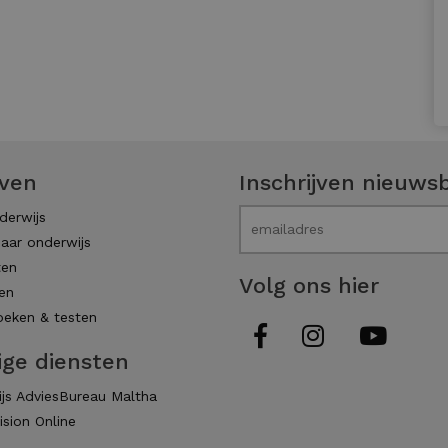
even
Inschrijven nieuwsb
derwijs
aar onderwijs
ten
Volg ons hier
en
eken & testen
ige diensten
js AdviesBureau Maltha
ision Online