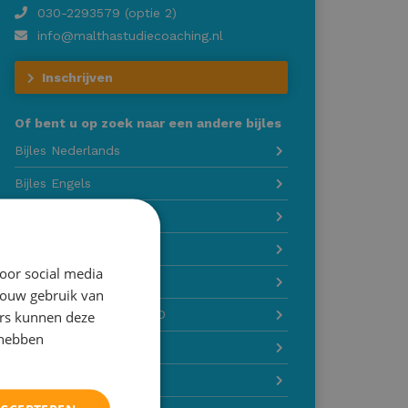
030-2293579 (optie 2)
info@malthastudiecoaching.nl
Inschrijven
Of bent u op zoek naar een andere bijles
Bijles Nederlands
Bijles Engels
Bijles Duits
Bijles Latijn
oor social media
Bijles Grieks
jouw gebruik van
Bijles Wiskunde A-B-C-D
ers kunnen deze
 hebben
Bijles Natuurkunde
Bijles Scheikunde