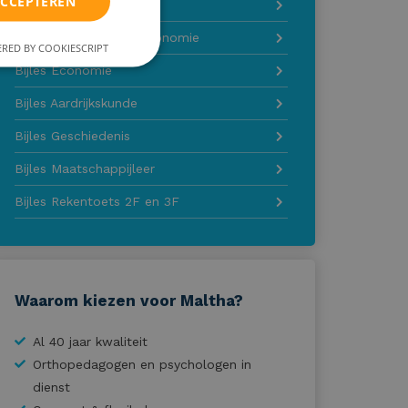
ACCEPTEREN
Bijles Biologie
Bijles M&O / bedrijfseconomie
RED BY COOKIESCRIPT
Bijles Economie
Bijles Aardrijkskunde
Bijles Geschiedenis
Bijles Maatschappijleer
Bijles Rekentoets 2F en 3F
Waarom kiezen voor Maltha?
Al 40 jaar kwaliteit
Orthopedagogen en psychologen in
dienst