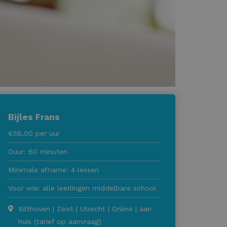
Bijles Frans
€58,00 per uur
Duur: 60 minuten
Minimale afname: 4 lessen
Voor wie: alle leerlingen middelbare school
Bilthoven | Zeist | Utrecht | Online | aan
huis (tarief op aanvraag)