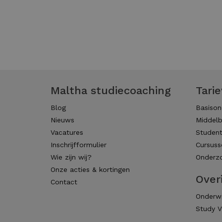
Maltha studiecoaching
Tari
Blog
Basison
Nieuws
Middelb
Vacatures
Studen
Inschrijfformulier
Cursuss
Wie zijn wij?
Onderzo
Onze acties & kortingen
Over
Contact
Onderwi
Study V