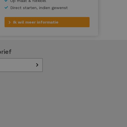
Op maat & flexibel
Direct starten, indien gewenst
Ik wil meer informatie
rief