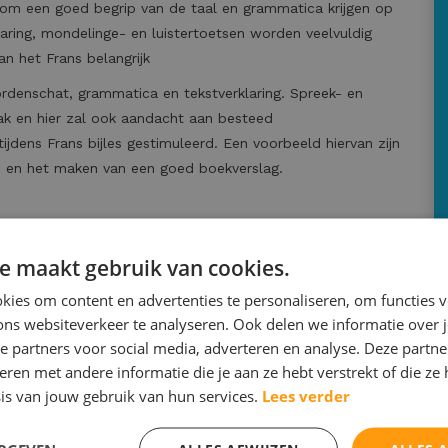
en om een goed begrip van de taal en grammatica krijgen op
ring, mondelinge- en luistertoetsen worden veelvuldig
n het Frans belangrijk
ordenschat, grammatica en tekstverklaring. Spreek- en
 vak en hier zal ook aandacht aan besteed
jdens Frans bijles gestimuleerd. Een voorbeeld hiervan zijn
n en het maken van een goed boekverslag.
r studenten die goed op de hoogte zijn van de actuele
e maakt gebruik van cookies.
ies om content en advertenties te personaliseren, om functies v
bijlesdocent en leerling wordt de belevingswereld van uw
ons websiteverkeer te analyseren. Ook delen we informatie over 
t een goede communicatie en dit komt ten goede aan de
e partners voor social media, adverteren en analyse. Deze partn
 Frans.
en met andere informatie die je aan ze hebt verstrekt of die ze
is van jouw gebruik van hun services.
Lees verder