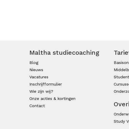
Maltha studiecoaching
Tari
Blog
Basison
Nieuws
Middelb
Vacatures
Studen
Inschrijfformulier
Cursuss
Wie zijn wij?
Onderzo
Onze acties & kortingen
Over
Contact
Onderwi
Study V