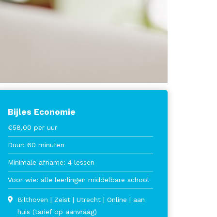
Bijles Economie
€58,00 per uur
Duur: 60 minuten
Minimale afname: 4 lessen
Voor wie: alle leerlingen middelbare school
Bilthoven | Zeist | Utrecht | Online | aan
huis (tarief op aanvraag)