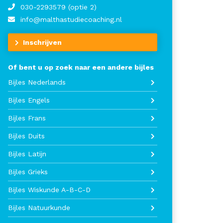
030-2293579 (optie 2)
info@malthastudiecoaching.nl
Inschrijven
Of bent u op zoek naar een andere bijles
Bijles Nederlands
Bijles Engels
Bijles Frans
Bijles Duits
Bijles Latijn
Bijles Grieks
Bijles Wiskunde A-B-C-D
Bijles Natuurkunde