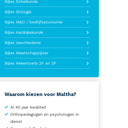
Bijles Scheikunde
Bijles Biologie
Bijles M&O / bedrijfseconomie
Bijles Aardrijkskunde
Bijles Geschiedenis
Bijles Maatschappijleer
Bijles Rekentoets 2F en 3F
Waarom kiezen voor Maltha?
Al 40 jaar kwaliteit
Orthopedagogen en psychologen in
dienst