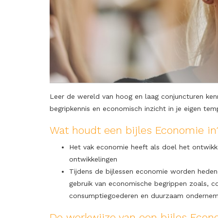
Leer de wereld van hoog en laag conjuncturen ken
begripkennis en economisch inzicht in je eigen tem
Wat houdt een bijles Economie in
Het vak economie heeft als doel het ontwik
ontwikkelingen
Tijdens de bijlessen economie worden heden
gebruik van economische begrippen zoals, co
consumptiegoederen en duurzaam onderne
De werkwijze van een bijles Econ