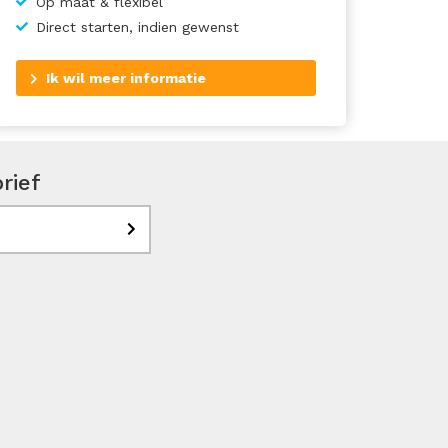
Op maat & flexibel
Direct starten, indien gewenst
Ik wil meer informatie
rief