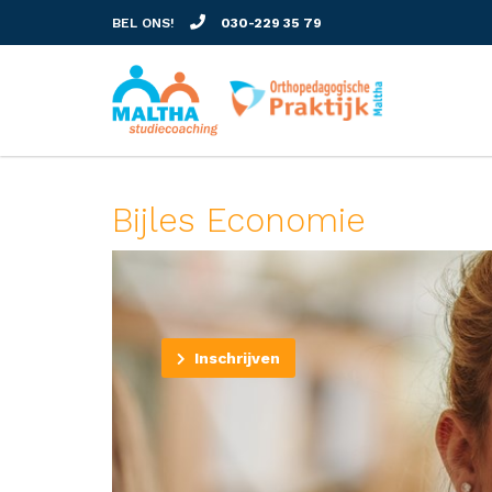
BEL ONS!
030-229 35 79
Bijles Economie
Inschrijven