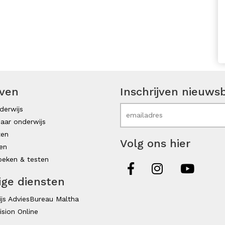
even
Inschrijven nieuwsb
derwijs
aar onderwijs
ten
Volg ons hier
en
eken & testen
ige diensten
js AdviesBureau Maltha
ision Online