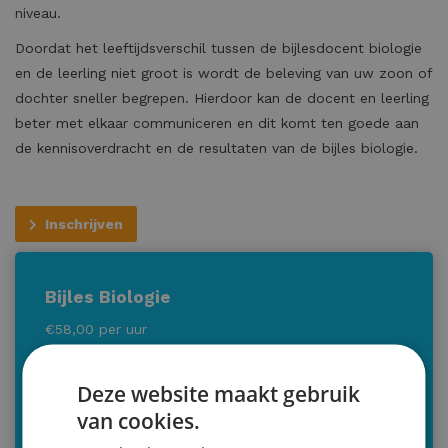
niveau.
Doordat het leeftijdsverschil tussen de bijlesdocent biologie
en de leerling niet groot is wordt de beleving van uw zoon of
dochter sneller begrepen. Hierdoor kan de docent en leerling
beter met elkaar communiceren en dit komt ten goede aan
de kennisoverdracht en de resultaten van de bijles biologie.
Inschrijven
Bijles Biologie
€58,00 per uur
Duur: 60 minuten
Deze website maakt gebruik
Minimale afname: 4 lessen
van cookies.
Voor wie: alle leerlingen middelbare school