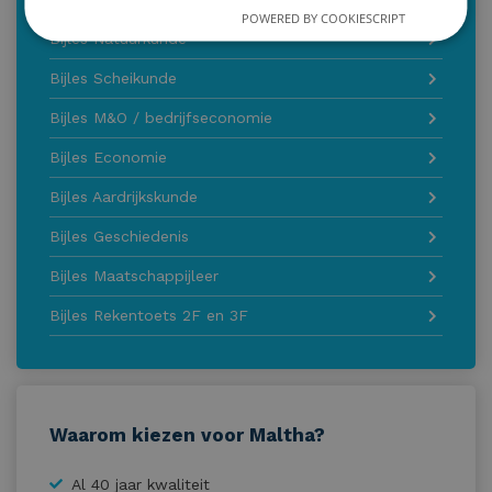
POWERED BY COOKIESCRIPT
Bijles Natuurkunde
Bijles Scheikunde
Bijles M&O / bedrijfseconomie
Bijles Economie
Bijles Aardrijkskunde
Bijles Geschiedenis
Bijles Maatschappijleer
Bijles Rekentoets 2F en 3F
Waarom kiezen voor Maltha?
Al 40 jaar kwaliteit