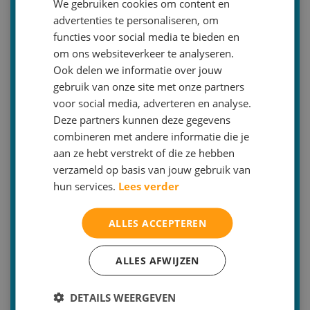
We gebruiken cookies om content en
advertenties te personaliseren, om
Bilthoven | Zeist | Utrecht | Online | aan huis
functies voor social media te bieden en
(tarief op aanvraag)
om ons websiteverkeer te analyseren.
030-2293579 (optie 2)
Ook delen we informatie over jouw
info@malthastudiecoaching.nl
gebruik van onze site met onze partners
voor social media, adverteren en analyse.
Inschrijven
Deze partners kunnen deze gegevens
combineren met andere informatie die je
Of bent u op zoek naar een andere bijles
aan ze hebt verstrekt of die ze hebben
Bijles Nederlands
verzameld op basis van jouw gebruik van
hun services.
Lees verder
Bijles Engels
Bijles Frans
ALLES ACCEPTEREN
Bijles Duits
ALLES AFWIJZEN
Bijles Latijn
Bijles Grieks
DETAILS WEERGEVEN
Bijles Wiskunde A-B-C-D