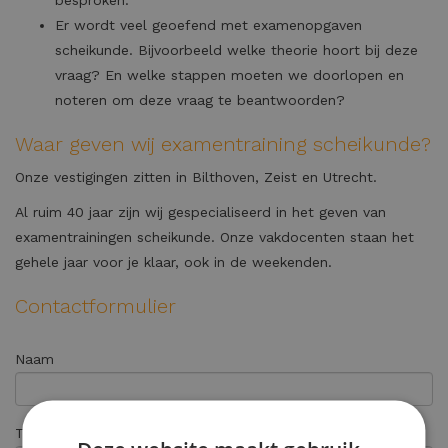
besproken.
Er wordt veel geoefend met examenopgaven
scheikunde. Bijvoorbeeld welke theorie hoort bij deze
vraag? En welke stappen moeten we doorlopen en
noteren om deze vraag te beantwoorden?
Waar geven wij examentraining scheikunde?
Onze vestigingen zitten in Bilthoven, Zeist en Utrecht.
Al ruim 40 jaar zijn wij gespecialiseerd in het geven van
examentrainingen scheikunde. Onze vakdocenten staan het
gehele jaar voor je klaar, ook in de weekenden.
Contactformulier
Naam
Telefoonnummer