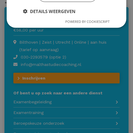
* = verplicht
DETAILS WEERGEVEN
Examentraining scheikunde
POWERED BY COOKIESCRIPT
€58,00 per uur
Bilthoven | Zeist | Utrecht | Online | aan huis
(tarief op aanvraag)
030-2293579 (optie 2)
info@malthastudiecoaching.nl
Inschrijven
Of bent u op zoek naar een andere dienst
Examenbegeleiding
Examentraining
Beroepskeuze onderzoek