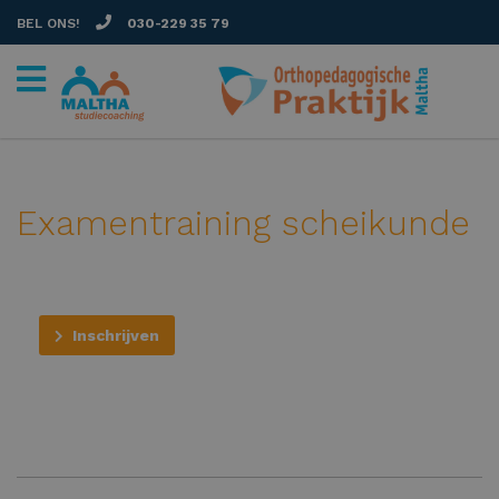
BEL ONS!
030-229 35 79
Examentraining scheikunde
Inschrijven