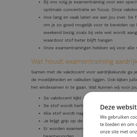
Bij ons volg je examentraining voor een speci
optimale concentratie en focus. Onze vakdoc
Hoe lang en vaak laten we aan jou over. De f
om je zo goed mogelijk voor te bereiden op h
weekend bezig zoals bij vele wel wordt aange
waardoor stof beter blijft hangen
Onze examentrainingen hebben wij voor alle v
Wat houdt examentraining aardrij
Samen met de vakdocent voor aardrijkskunde ga je
de moeilijkheden en valkuilen liggen. Ook kijken ju
het eindexamen in te gaan. Wat kunnen wij voor j
De vakdocent kijkt samen met jou waar je kn
Deze websit
De stof wordt herhaald.
Alle stof wordt nagegaan om te kijken of jij 
We gebruiken cook
Je krijgt grip op de leerstof.
te bieden en om 
Er worden examenvragen voor aardrijkskunde
onze site met onz
beantwoorden.