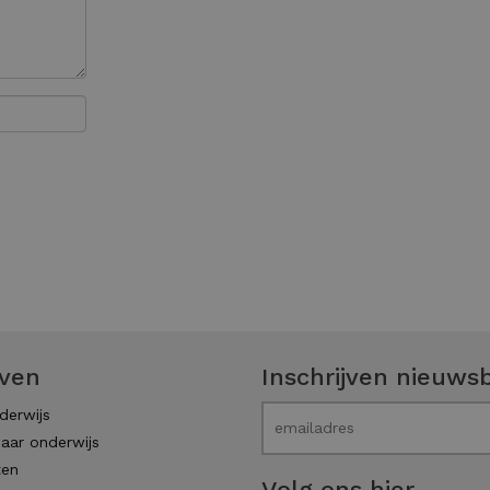
even
Inschrijven nieuwsb
derwijs
aar onderwijs
ten
Volg ons hier