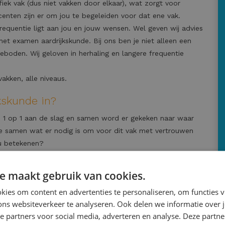
fiek vak (dus niet vakken door elkaar), wat zorgt voor
enten zijn er om jou te begeleiden voor dat ene vak.
requentie ligt aan jou en jouw wensen. Wel geven wij advies
et examen aardrijkskunde. Bij ons ben je niet alleen een
boden. Wij geloven in herhaling en langere frequentie
akken, alle niveaus.
kskunde in?
 1 op 1 aan de slag en samen word er gekeken naar waar
llie samen wat er nodig is om voor dit vak met vertrouwen
ou betekenen?
elpunten liggen.
e maakt gebruik van cookies.
alle onderdelen onder de knie hebt.
ies om content en advertenties te personaliseren, om functies v
ons websiteverkeer te analyseren. Ook delen we informatie over 
 besproken en gekeken hoe je deze het beste kunt
e partners voor social media, adverteren en analyse. Deze partn