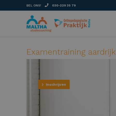
BEL ONS!
030-229 35 79
Examentraining aardrij
Inschrijven