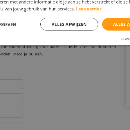
en met andere informatie die je aan ze hebt verstrekt of die ze
gegaan; bijvoorbeeld, welk gedeelte van de stof hoort bij
is van jouw gebruik van hun services.
Lees verder
ze vraag goed te kunnen beantwoorden?
ERGEVEN
ALLES AFWIJZEN
ALLES 
rdrijkskunde?
n, Zeist en Utrecht.
POWE
en van examentraining voor aardrijkskunde. Onze vakdocenten
enden. Meld je nu aan!