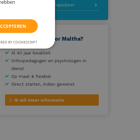
 hebben
Examentraining maatschappijleer
ACCEPTEREN
Waarom kiezen voor Maltha?
RED BY COOKIESCRIPT
Al 40 jaar kwaliteit
Orthopedagogen en psychologen in
dienst
Op maat & flexibel
Direct starten, indien gewenst
Ik wil meer informatie