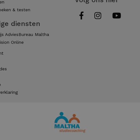
en
eken & testen
ige diensten
js AdviesBureau Maltha
ision Online
ht
des
p
erklaring