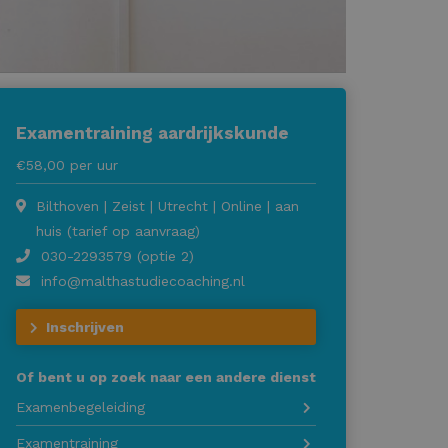
Examentraining aardrijkskunde
€58,00 per uur
Bilthoven | Zeist | Utrecht | Online | aan
huis (tarief op aanvraag)
030-2293579 (optie 2)
info@malthastudiecoaching.nl
Inschrijven
Of bent u op zoek naar een andere dienst
Examenbegeleiding
Examentraining