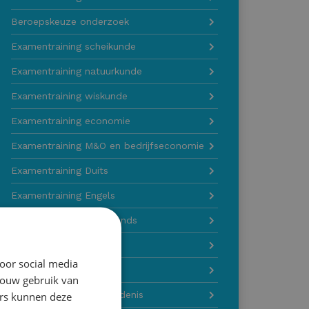
Beroepskeuze onderzoek
Examentraining scheikunde
Examentraining natuurkunde
Examentraining wiskunde
Examentraining economie
Examentraining M&O en bedrijfseconomie
Examentraining Duits
Examentraining Engels
Examentraining Nederlands
Examentraining Frans
oor social media
Examentraining biologie
jouw gebruik van
ers kunnen deze
Examentraining geschiedenis