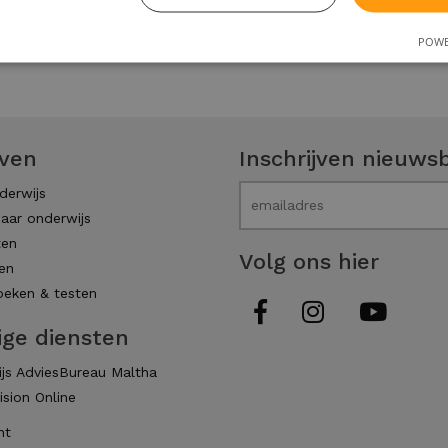
POWE
even
Inschrijven nieuwsb
derwijs
aar onderwijs
ten
Volg ons hier
en
eken & testen
ige diensten
js AdviesBureau Maltha
ision Online
ht