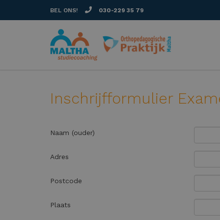
BEL ONS!
030-229 35 79
Inschrijfformulier Exam
Naam (ouder)
Adres
Postcode
Plaats