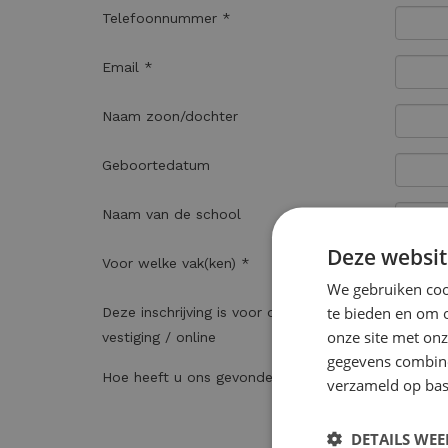
Telefoonnummer *
Email *
Naam zoon/dochter
Geboortedatum
Naam van de school
Deze websit
Voor welke vak(ken) *
We gebruiken cook
te bieden en om 
Deze inschrijving is voor de volgende
onze site met onz
vestiging / online
gegevens combiner
Hoe heeft u ons gevonden? *
verzameld op bas
DETAILS WE