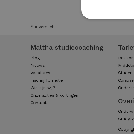
* = verplicht
Maltha studiecoaching
Tari
Blog
Basison
Nieuws
Middelb
Vacatures
Studen
Inschrijfformulier
Cursuss
Wie zijn wij?
Onderzo
Onze acties & kortingen
Over
Contact
Onderwi
Study V
Copyrig