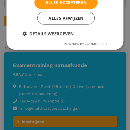
ALLES ACCEPTEREN
ALLES AFWIJZEN
DETAILS WEERGEVEN
POWERED BY COOKIESCRIPT
* = verplicht
Examentraining natuurkunde
€58,00 per uur
Bilthoven | Zeist | Utrecht | Online | aan huis
(tarief op aanvraag)
030-2293579 (optie 2)
info@malthastudiecoaching.nl
Inschrijven