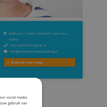
Bilthoven | Zeist | Utrecht | aan huis |
Online
030-2293579 (optie 2)
info@malthastudiecoaching.nl
Stel hier uw vraag
oor social media
jouw gebruik van