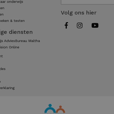
aar onderwijs
ten
Volg ons hier
en
eken & testen
ige diensten
js AdviesBureau Maltha
ision Online
ht
des
p
erklaring