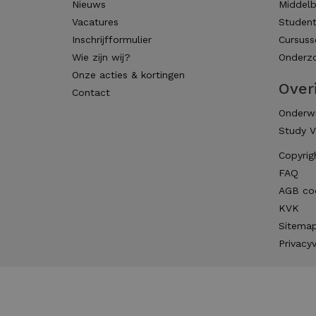
Nieuws
Middelb
Vacatures
Studen
Inschrijfformulier
Cursuss
Wie zijn wij?
Onderzo
Onze acties & kortingen
Over
Contact
Onderwi
Study V
Copyrig
FAQ
AGB co
KVK
Sitema
Privacyv