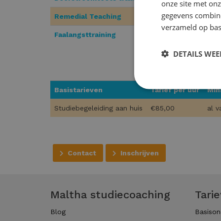
onze site met onz
gegevens combiner
Remedial Teaching
verzameld op bas
Faalangsttraining
DETAILS WE
Basistarieven
Tarief per uur
Min
Studiebegeleiding aan huis
€85,00
al v
Contact
Inschrijven
Maltha studiecoaching
Tari
Blog
Basison