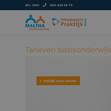
BEL ONS!
030-229 35 79
Tarieven basisonderwij
Bekijk onze acties