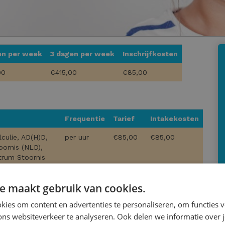
en per week
3 dagen per week
Inschrijfkosten
00
€415,00
€85,00
Frequentie
Tarief
Intakekosten
lculie, AD(H)D,
per uur
€85,00
€85,00
oornis (NLD),
trum Stoornis
e maakt gebruik van cookies.
per uur
€65,00
-
ies om content en advertenties te personaliseren, om functies v
per uur
€65,00
-
ons websiteverkeer te analyseren. Ook delen we informatie over 
per uur
€65,00