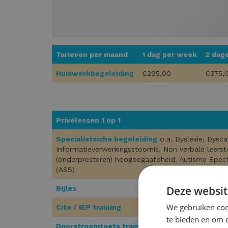
Tarieven per maand
1 dag per week
2 dag
Huiswerkbegeleiding
€295,00
€375,
Privélessen 1 op 1
Specialistsiche begeleiding
o.a. Dyslexie, Dysca
Informatieverwerkingsstoornis, Non verbale leerst
(onderpresteren) hoogbegaafdheid, Autisme Spec
(ASS)
Deze websit
Bijles
We gebruiken cook
Cito / IEP training
te bieden en om 
Doorstroomtoets training