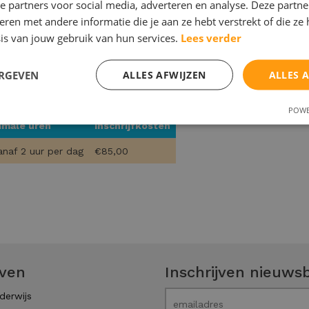
e partners voor social media, adverteren en analyse. Deze partn
en met andere informatie die je aan ze hebt verstrekt of die ze
per uur
€65,00
-
is van jouw gebruik van hun services.
Lees verder
per 10
€850,00
-
lessen
ERGEVEN
ALLES AFWIJZEN
ALLES 
POWE
imale uren
Inschrijfkosten
anaf 2 uur per dag
€85,00
even
Inschrijven nieuwsb
derwijs