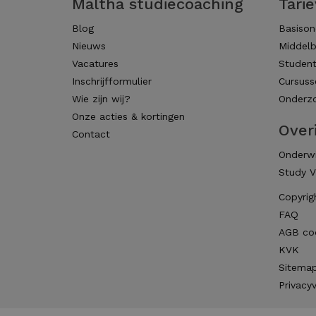
Maltha studiecoaching
Tari
Blog
Basison
Nieuws
Middelb
Vacatures
Studen
Inschrijfformulier
Cursuss
Wie zijn wij?
Onderzo
Onze acties & kortingen
Over
Contact
Onderwi
Study V
Copyrig
FAQ
AGB co
KVK
Sitema
Privacyv