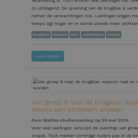
verandering is. Toch ervaren veel leerlingen het tw
zo uitdagend. De spanning van de brugklas is verdw
nemen de verwachtingen toe. Leerlingen krijgen me
tempo ligt hoger en er wordt steeds meer zelfsta
brugklas
tweede
klas
middelbare
school
Lees verder
Van groep 8 naar de brugklas: waa
ineens een probleem worden
Door
Maltha studiecoaching
op 28 mei 2026
Voor veel leerlingen verloopt de overstap van gro
soepel. Toch merken sommige ouders pas in de br