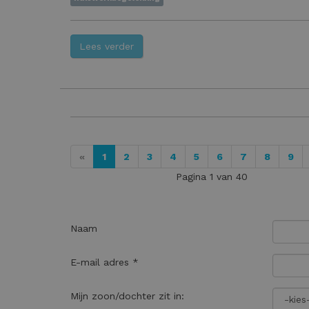
Lees verder
(current)
«
1
2
3
4
5
6
7
8
9
Pagina 1 van 40
Naam
E-mail adres *
Mijn zoon/dochter zit in: