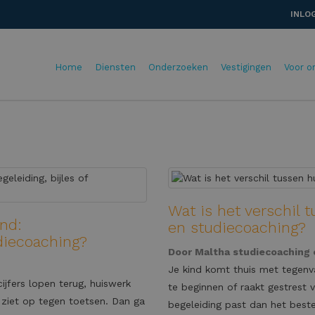
INLO
Home
Diensten
Onderzoeken
Vestigingen
Voor o
Wat is het verschil 
ind:
en studiecoaching?
udiecoaching?
Door
Maltha studiecoaching
Je kind komt thuis met tegenva
ijfers lopen terug, huiswerk
te beginnen of raakt gestrest 
 ziet op tegen toetsen. Dan ga
begeleiding past dan het beste