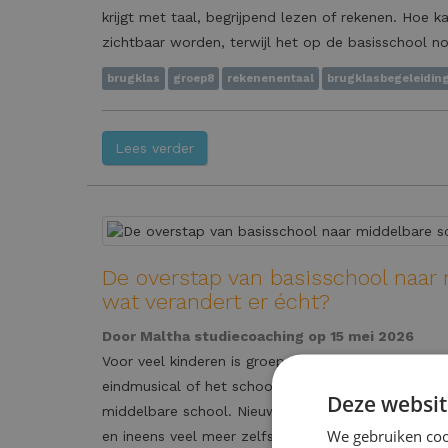
krijgt met taal, begrijpend lezen of rekenen. Hoe 
zichtbaar worden, terwijl het op de basisschool no
brugklas
groep8
rekenenentaal
brugklasbegeleidin
Lees verder
De overstap van basisschool naar 
wat verandert er écht?
Door
Maltha studiecoaching
op 15 mei 2026
Voor veel kinderen is groep 8 een spannend jaar. N
eindmusical of het schooladvies, maar vooral door
Deze websit
middelbare school. Nieuwe vakken, nieuwe klasgen
We gebruiken cook
en ineens veel meer zelfstandigheid: het is nogal e