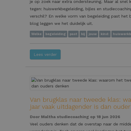
je op zoek naar extra ondersteuning. Maar al snel 
tegen: huiswerkbegeleiding, bijles en studiecoaching
verschil? En welke vorm van begeleiding past het b
blog leggen we het duidelijk uit.
Welke
begeleiding
past
bij
jouw
kind:
huiswerkb
Lees verder
Van brugklas naar tweede klas: 
jaar vaak uitdagender is dan oude
Door
Maltha studiecoaching
op 18 jun 2026
Veel ouders denken dat de overstap naar de midde