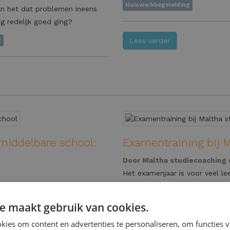
Huiswerkbegeleiding
kan het dat problemen ineens
g redelijk goed ging?
Lees verder
g
middelbare school:
Examentraining bij 
Door
Maltha studiecoaching
Het examenjaar is voor veel le
iet alleen vanwege de
druk neemt toe, de hoeveelheid
 de grote stap naar de
belangrijker dan ooit. Bij Malt
e maakt gebruik van cookies.
oten, verschillende docenten
Met onze examentraining zorge
ies om content en advertenties te personaliseren, om functies v
en verandering.
zelfvertrouwen én met overzic