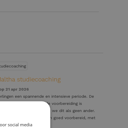
Maltha studiecoaching
op 21 apr 2026
erlingen een spannende en intensieve periode. De
 leerstof groeit en goede voorbereiding is
ha studiecoaching begrijpen we dit als geen ander.
n we ervoor dat leerlingen goed voorbereid, met
oor social media
ht hun examens ingaan.