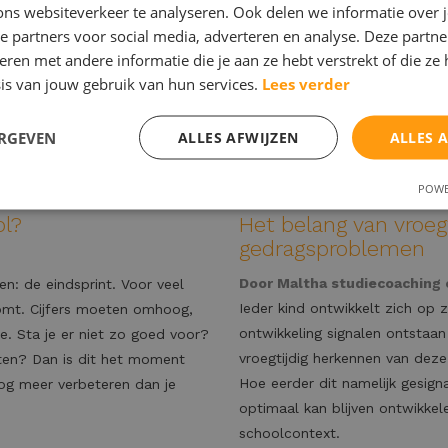
ons websiteverkeer te analyseren. Ook delen we informatie over 
examentraining
e partners voor social media, adverteren en analyse. Deze partn
en met andere informatie die je aan ze hebt verstrekt of die ze
is van jouw gebruik van hun services.
Lees verder
Lees verder
ERGEVEN
ALLES AFWIJZEN
ALLES 
POWE
ol?
Het belang van vroegt
gedragsproblemen
Door
Maltha studiecoaching
en: de eindsprint. Voor veel
Ieder kind ontwikkelt zich op 
omt. Cijfers moeten omhoog,
ontwikkeling signalen ontstaan
e. Sta je er niet zo goed voor?
vroegtijdig herkennen van deze
itten? Dan is dit het moment
Hoe eerder dit namelijk gesign
og meer verbeteren dan je
optimaal kan blijven ontwikkel
schoolcontext.