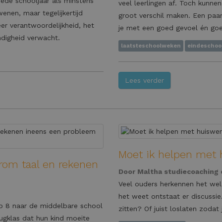
eede schooljaar als minstens
veel leerlingen af. Toch kunne
enen, maar tegelijkertijd
groot verschil maken. Een paa
er verantwoordelijkheid, het
je met een goed gevoel én goe
ndigheid verwacht.
laatsteschoolweken
eindeschool
Lees verder
Moet ik helpen met h
rom taal en rekenen
Door
Maltha studiecoaching
Veel ouders herkennen het wel:
het weet ontstaat er discussie
ep 8 naar de middelbare school
zitten? Of juist loslaten zodat
ugklas dat hun kind moeite