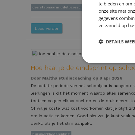
te bieden en om 
overstapnaarmiddelbareschool
onze site met onz
gegevens combiner
verzameld op bas
Lees verder
DETAILS WE
Hoe haal je de eindsprint op scho
Door
Maltha studiecoaching
op 9 apr 2026
De laatste periode van het schooljaar is aangebrok
leerlingen is dit hét moment waarop alles samenk
toetsen volgen elkaar snel op en de druk neemt to
Of wil je koste wat kost voorkomen dat je blijft z
om in actie te komen. Goed nieuws: je kunt vaak n
denkt, als je het slim aanpakt.
huiswerkbegeleiding