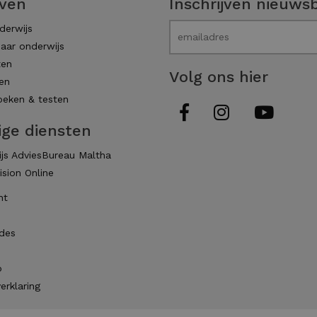
even
Inschrijven nieuwsb
derwijs
aar onderwijs
ten
Volg ons hier
en
eken & testen
ige diensten
js AdviesBureau Maltha
ision Online
ht
des
p
erklaring