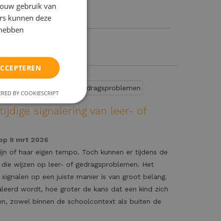
jouw gebruik van
ers kunnen deze
 hebben
ACCEPTEREN
RED BY COOKIESCRIPT
ijdige signalering van leer- of
op 9 mrt 2026
zijn of haar eigen tempo. Toch kunnen er tijdens de
 die wijzen op leer- of gedragsproblemen. Het
 signalen op een juiste manier is van groot belang.
aleerd wordt, hoe groter de kans dat een kind zich
en, zowel binnen de schoolcontext als buiten de