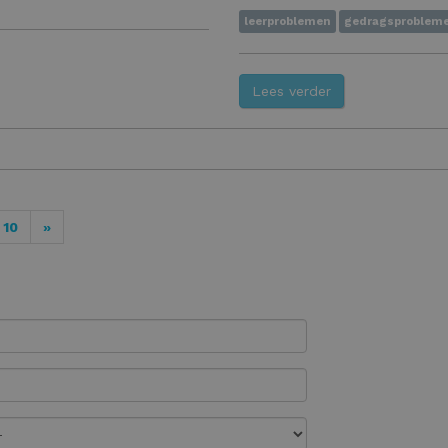
leerproblemen
gedragsproblem
Lees verder
10
»