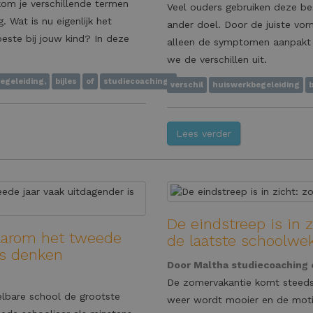
kom je verschillende termen
Veel ouders gebruiken deze be
. Wat is nu eigenlijk het
ander doel. Door de juiste vor
este bij jouw kind? In deze
alleen de symptomen aanpakt en
we de verschillen uit.
egeleiding,
bijles
of
studiecoaching?
verschil
huiswerkbegeleiding
b
Lees verder
De eindstreep is in z
waarom het tweede
de laatste schoolwe
rs denken
Door
Maltha studiecoaching
De zomervakantie komt steeds d
lbare school de grootste
weer wordt mooier en de moti