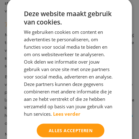
studiecoach. Vaak kan een kleine uitleg of een frisse blik al
veel verschil maken.
Deze website maakt gebruik
van cookies.
7. Sluit bewust af
We gebruiken cookies om content en
Neem aan het einde van het schooljaar even de tijd om terug
advertenties te personaliseren, om
te kijken. Waar ben je trots op? Wat ging goed? En wat wil je
functies voor social media te bieden en
volgend jaar anders aanpakken? Door hier bewust bij stil te
om ons websiteverkeer te analyseren.
staan, begin je na de vakantie sterker aan een nieuw
Ook delen we informatie over jouw
schooljaar.
gebruik van onze site met onze partners
voor social media, adverteren en analyse.
Bij Maltha studiecoaching zien we ieder jaar dat leerlingen
Deze partners kunnen deze gegevens
vaak meer kunnen bereiken dan ze zelf denken. Met de juiste
combineren met andere informatie die je
planning, begeleiding en doorzettingsvermogen zijn die
aan ze hebt verstrekt of die ze hebben
laatste weken niet alleen vol te houden, maar ook een mooie
verzameld op basis van jouw gebruik van
kans om het schooljaar met vertrouwen af te sluiten. Heb jij
hun services.
Lees verder
hulp nodig om de eindstreep te halen? Wij zijn er voor
bijles
of
huiswerkbegeleiding
. Er zijn nog plekjes beschikbaar!
ALLES ACCEPTEREN
Nog even volhouden, de eindstreep is in zicht!