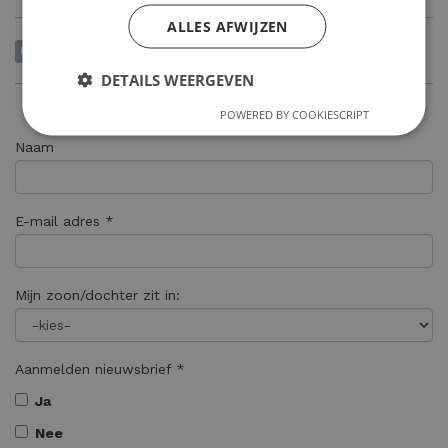
ALLES AFWIJZEN
laatsteschoolweken
eindeschooljaar
DETAILS WEERGEVEN
POWERED BY COOKIESCRIPT
Naam
E-mail adres *
Mijn zoon/dochter zit in:
Aanmelden nieuwsbrief *
Ja
Nee