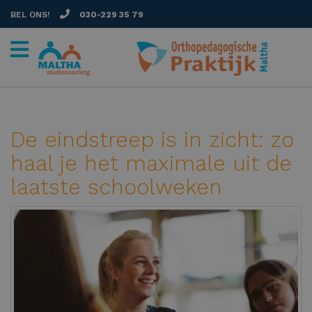
BEL ONS!
030-229 35 79
De eindstreep is in zicht: zo
haal je het maximale uit de
laatste schoolweken