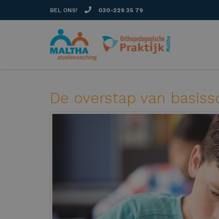
BEL ONS!
030-229 35 79
De overstap van basiss