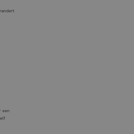
randert
r een
elf