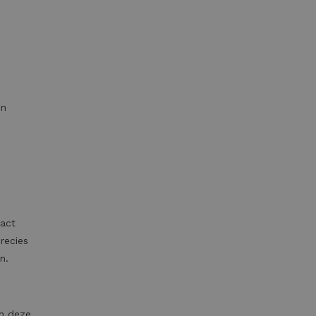
en
tact
recies
n.
in deze