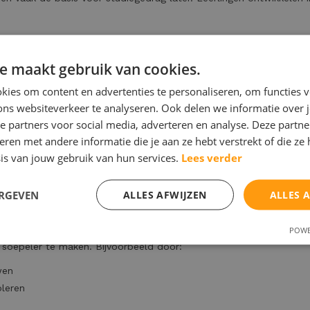
e maakt gebruik van cookies.
ies om content en advertenties te personaliseren, om functies v
ons websiteverkeer te analyseren. Ook delen we informatie over 
e partners voor social media, adverteren en analyse. Deze partn
gt, voorkomt dat vaak stress en achterstanden later in het schooljaa
en met andere informatie die je aan ze hebt verstrekt of die ze
gklasbegeleiding
.
is van jouw gebruik van hun services.
Lees verder
euning in de brugklas geen overbodige luxe is. Niet omdat een ki
t.
ERGEVEN
ALLES AFWIJZEN
ALLES 
overstap
POWE
soepeler te maken. Bijvoorbeeld door:
wen
oleren