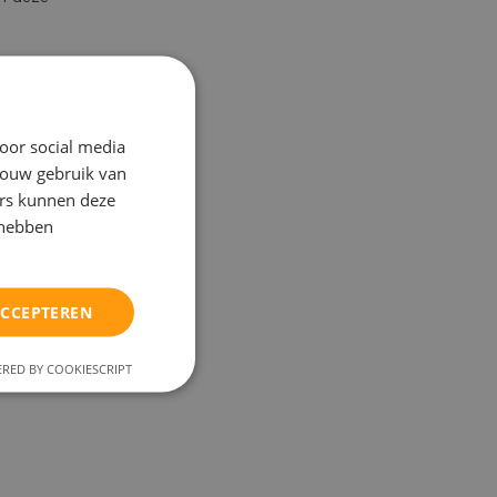
oor social media
jouw gebruik van
ers kunnen deze
r. Wij
 hebben
nd het
ACCEPTEREN
RED BY COOKIESCRIPT