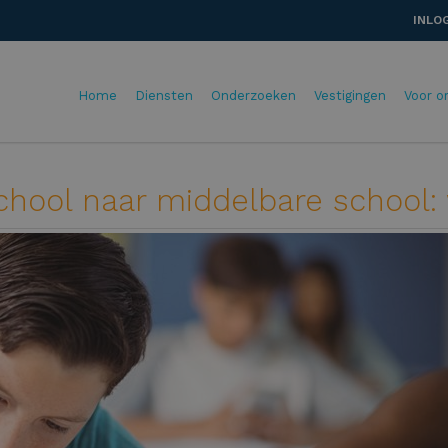
INLO
Home
Diensten
Onderzoeken
Vestigingen
Voor o
chool naar middelbare school: 