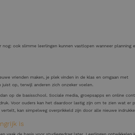
ker nog: ook slimme leerlingen kunnen vastlopen wanneer planning 
ieuwe vrienden maken, je plek vinden in de klas en omgaan met
juist op, terwijl anderen zich onzeker voelen.
 dan op de basisschool. Sociale media, groepsapps en online con
druk. Voor ouders kan het daardoor lastig zijn om te zien wat er p
g vertelt, kan simpelweg overprikkeld zijn door alle nieuwe indrukke
grijk is
 vaak de basis voor studiegedrag later. Leerlingen ontwikkelen 