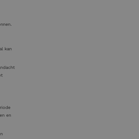
ennen.
al kan
aandacht
et
riode
len en
en