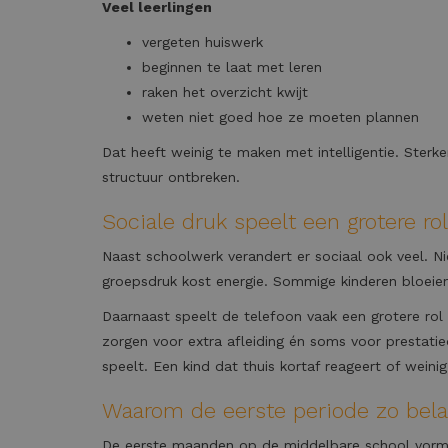
Veel leerlingen
vergeten huiswerk
beginnen te laat met leren
raken het overzicht kwijt
weten niet goed hoe ze moeten plannen
Dat heeft weinig te maken met intelligentie. Ster
structuur ontbreken.
Sociale druk speelt een grotere rol
Naast schoolwerk verandert er sociaal ook veel. N
groepsdruk kost energie. Sommige kinderen bloeien 
Daarnaast speelt de telefoon vaak een grotere rol
zorgen voor extra afleiding én soms voor prestatie
speelt. Een kind dat thuis kortaf reageert of weini
Waarom de eerste periode zo belan
De eerste maanden op de middelbare school vormen