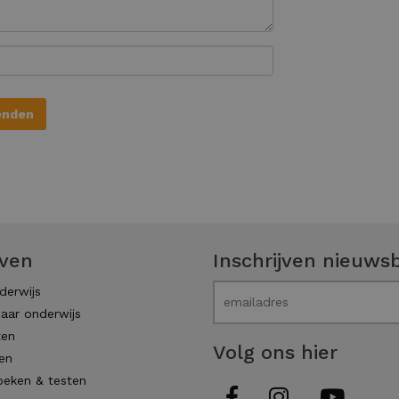
even
Inschrijven nieuwsb
derwijs
aar onderwijs
ten
Volg ons hier
en
eken & testen