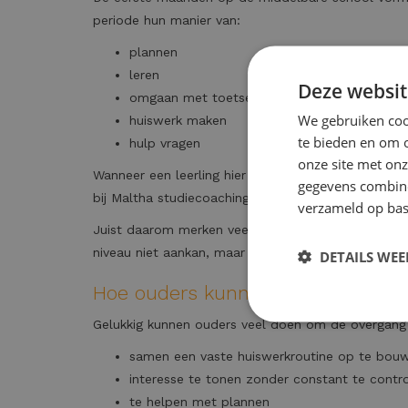
periode hun manier van:
plannen
leren
Deze websit
omgaan met toetsen
We gebruiken cook
huiswerk maken
te bieden en om 
hulp vragen
onze site met onz
Wanneer een leerling hier vroeg begeleiding bij krij
gegevens combiner
bij Maltha studiecoaching geven al ruim 44 jaar
bru
verzameld op bas
Juist daarom merken veel ouders dat extra onderst
niveau niet aankan, maar omdat leren leren tijd kos
DETAILS WE
Hoe ouders kunnen helpen bij de 
Gelukkig kunnen ouders veel doen om de overgang 
samen een vaste huiswerkroutine op te bou
interesse te tonen zonder constant te contr
te helpen met plannen