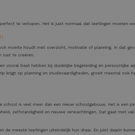
perfect te verlopen. Het is juist normaal dat leerlingen moeten w
en
h moeite houdt met overzicht, motivatie of planning. In dat gev
 rust te creëren.
gen vooral baat hebben bij duidelijke begeleiding en persoonlijke 
rip krijgt op planning en studievaardigheden, groeit meestal ook h
e school is veel meer dan een nieuw schoolgebouw. Het is een pe
heid, zelfstandigheid en nieuwe verwachtingen. Dat gaat met val
n de meeste leerlingen uiteindelijk hun draai. En juist daarin kunn