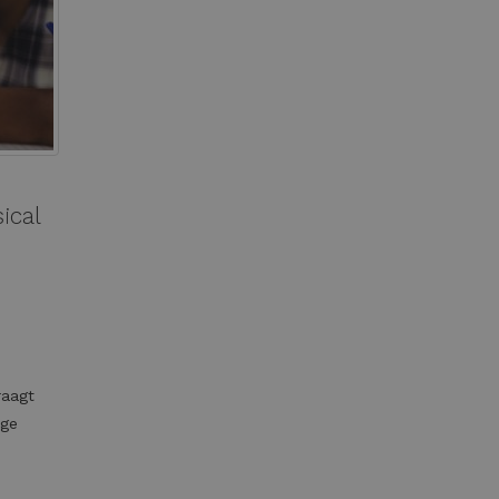
ical
raagt
ige