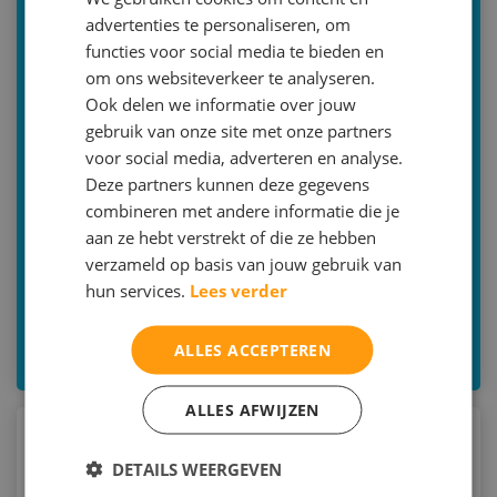
Voorbereidende Brugklas training
advertenties te personaliseren, om
functies voor social media te bieden en
Studievaardigheidstrainingen
om ons websiteverkeer te analyseren.
Motivatietrainingen
Ook delen we informatie over jouw
gebruik van onze site met onze partners
Plantrainingen
voor social media, adverteren en analyse.
Toetsstresstrainingen
Deze partners kunnen deze gegevens
combineren met andere informatie die je
Examenstresstrainingen
aan ze hebt verstrekt of die ze hebben
Dyslexie studievaardigheidstrainingen
verzameld op basis van jouw gebruik van
hun services.
Lees verder
Faalangstreductietrainingen
Oudertrainingen
ALLES ACCEPTEREN
ALLES AFWIJZEN
Waarom kiezen voor
DETAILS WEERGEVEN
OnderwijsAdviesBureau Maltha?