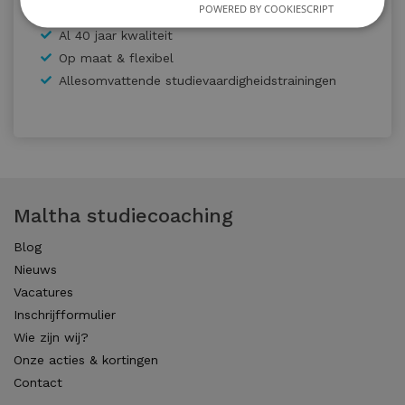
POWERED BY COOKIESCRIPT
Al 40 jaar kwaliteit
Op maat & flexibel
Allesomvattende studievaardigheidstrainingen
Maltha studiecoaching
Blog
Nieuws
Vacatures
Inschrijfformulier
Wie zijn wij?
Onze acties & kortingen
Contact