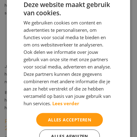
Deze website maakt gebruik
huiswerk, maar vooral om het aanleren van
van cookies.
studievaardigheden. Denk aan:
We gebruiken cookies om content en
plannen en overzicht houden
advertenties te personaliseren, om
leren voor toetsen
functies voor social media te bieden en
om ons websiteverkeer te analyseren.
samenvatten en oefenvragen maken
Ook delen we informatie over jouw
opdrachten goed lezen en aanpakken
gebruik van onze site met onze partners
voor social media, adverteren en analyse.
Je kind leert niet alleen wat er moet gebeuren, maar ook
Deze partners kunnen deze gegevens
hoe, waarom en wanneer. Dat vergroot de zelfstandigheid,
combineren met andere informatie die je
motivatie en het leerplezier.
aan ze hebt verstrekt of die ze hebben
Bij Maltha studiecoaching bieden we verschillende vormen
verzameld op basis van jouw gebruik van
huiswerkbegeleiding aan, afgestemd op wat jouw kind nodig
hun services.
Lees verder
heeft.
ALLES ACCEPTEREN
Profiteer nu van onze actie voor schooljaar
2025/2026
ALLES AFWIJZEN