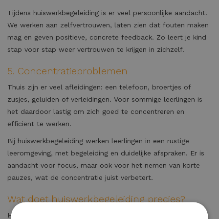
Tijdens huiswerkbegeleiding is er veel persoonlijke aandacht.
We werken aan zelfvertrouwen, laten zien dat fouten maken
mag en geven positieve, concrete feedback. Zo leert je kind
stap voor stap weer vertrouwen te krijgen in zichzelf.
5. Concentratieproblemen
Thuis zijn er veel afleidingen: een telefoon, broertjes of
zusjes, geluiden of verleidingen. Voor sommige leerlingen is
het daardoor lastig om zich goed te concentreren en
efficiënt te werken.
Bij huiswerkbegeleiding werken leerlingen in een rustige
leeromgeving, met begeleiding en duidelijke afspraken. Er is
aandacht voor focus, maar ook voor het nemen van korte
pauzes, wat de concentratie juist verbetert.
Wat doet huiswerkbegeleiding precies?
Huiswerkbegeleiding draait niet alleen om het maken van