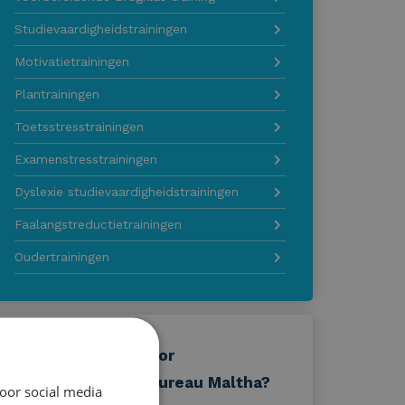
Studievaardigheidstrainingen
Motivatietrainingen
Plantrainingen
Toetsstresstrainingen
Examenstresstrainingen
Dyslexie studievaardigheidstrainingen
Faalangstreductietrainingen
Oudertrainingen
Waarom kiezen voor
OnderwijsAdviesBureau Maltha?
oor social media