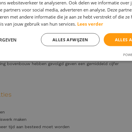
ons websiteverkeer te analyseren. Ook delen we informatie over 
rategieën uit die voor hun werken, tevens bedenken zij
e partners voor social media, adverteren en analyse. Deze partn
 nadelen zijn van bepaalde werkwijzen
en met andere informatie die je aan ze hebt verstrekt of die ze
e groepstrainingen over plannen als zeer waardevol en
is van jouw gebruik van hun services.
Lees verder
ens de oudertrainingen vonden het een meerwaarde om te
ERGEVEN
ALLES AFWIJZEN
ALLES 
orbereidingsschema’s te maken (samen met je kind plannen)
ning onderbouw hebben gevolgd geven een gemiddeld cijfer
POWE
ning bovenbouw hebben gevolgd geven een gemiddeld cijfer
ties
oen
uiswerk maken
 meer tijd aan besteed moet worden