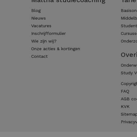
Blog
Basison
Nieuws
Middelb
Vacatures
Studen
Inschrijfformulier
Cursuss
Wie zijn wij?
Onderzo
Onze acties & kortingen
Over
Contact
Onderwi
Study V
Copyrig
FAQ
AGB co
KVK
Sitema
Privacyv