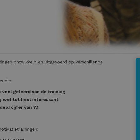
iningen ontwikkeld en uitgevoerd op verschillende
gende:
 veel geleerd van de training
g wel tot heel interessant
eld cijfer van 7,1
otivatietrainingen:
 over praat