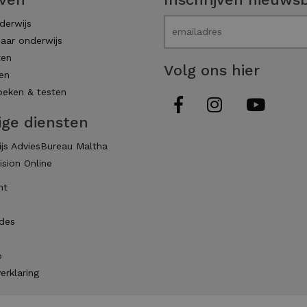
derwijs
aar onderwijs
ten
Volg ons hier
en
eken & testen
ige diensten
js AdviesBureau Maltha
ision Online
ht
des
p
erklaring