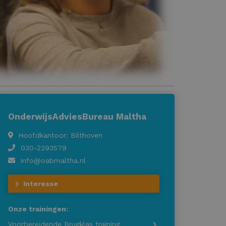
OnderwijsAdviesBureau Maltha
Hoofdkantoor: Bilthoven
030-2293579
info@oabmaltha.nl
Interesse
Onze trainingen:
Voorbereidende Brugklas training