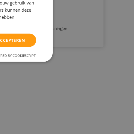
jouw gebruik van
Al 40 jaar kwaliteit
ers kunnen deze
Op maat & flexibel
 hebben
Allesomvattende
studievaardigheidstrainingen
ACCEPTEREN
RED BY COOKIESCRIPT