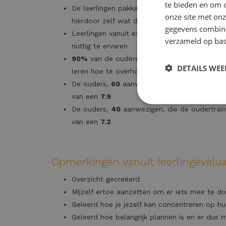
te bieden en om 
De leerlingen pakken er werkwijzen en leerst
onze site met onz
hierdoor zelf wat de voordelen en mogelijke
gegevens combiner
Leerlingen vanuit examenklassen geven aan d
verzameld op bas
nuttig te ervaren
90%
van de ouders die aanwezig waren tijd
DETAILS WE
leren hoe te overhoren, dagplanningen en vo
De ouders,
60
aanwezigen, die de oudertrai
van een
7.9
De ouders,
40
aanwezigen, die de oudertrai
van een
7.2
Opmerkingen vanuit leerlingevalua
Overzicht gecreëerd
Mijzelf ertoe aanzetten om er iets mee te d
Geleerd hoe je jezelf kan concentreren op h
Geleerd hoe belangrijk plannen is en er dus