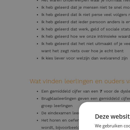
Ik heb geleerd dat je mensen niet te snel m
Ik heb geleerd dat ik niet perse veel volgers
Ik heb geleerd dat ieder persoon anders is 
Ik heb geleerd dat werk, geld of sociale statu
Ik heb geleerd hoe we onze intrinsieke waar
Ik heb geleerd dat het niet uitmaakt of je vee
want het zegt niets over hoe je echt bent
Ik kies liever voor welzijn dan welvarend zijn
Wat vinden leerlingen en ouders v
Een gemiddeld cijfer van een
7
voor de dysle
Brugklasleerlingen geven een gemiddeld cijf
groep leerlingen
De eindexamen leerlingen geven een gemidde
Deze websit
Het horen en oefenen met werkvormen en leers
We gebruiken cook
wordt, bijvoorbeeld in de bovenbouw of tijd