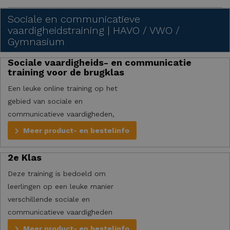
Sociale en communicatieve
vaardigheidstraining | HAVO / VWO /
Gymnasium
Sociale vaardigheids- en communicatie
training voor de brugklas
Een leuke online training op het
gebied van sociale en
communicatieve vaardigheden,
om er een topjaar van te maken!
Meer product- en bestelinfo
2e Klas
Deze training is bedoeld om
leerlingen op een leuke manier
verschillende sociale en
communicatieve vaardigheden
aan te leren.
Meer product- en bestelinfo