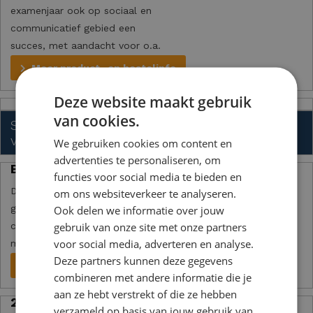
examenjaar ook op sociaal en
communicatief gebied een
succes, met aandacht voor o.a.
presenteren en feedback.
Meer product- en bestelinfo
Deze website maakt gebruik
van cookies.
Sociale en communicatieve
vaardigheidstraining | VMBO tl
We gebruiken cookies om content en
advertenties te personaliseren, om
Brugklas
functies voor social media te bieden en
Deze online training op het
om ons websiteverkeer te analyseren.
gebied van sociale en
Ook delen we informatie over jouw
gebruik van onze site met onze partners
communicatieve vaardigheden,
voor social media, adverteren en analyse.
maakt van het eerste middelbare
Deze partners kunnen deze gegevens
schooljaar een succes.
Meer product- en bestelinfo
combineren met andere informatie die je
aan ze hebt verstrekt of die ze hebben
2e Klas
verzameld op basis van jouw gebruik van