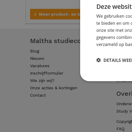
Deze websit
Meer product- en bestelinfo
We gebruiken cook
te bieden en om 
onze site met onz
gegevens combiner
Maltha studiecoaching
Tari
verzameld op bas
Blog
Basison
Nieuws
Middelb
DETAILS WE
Vacatures
Studen
Inschrijfformulier
Cursuss
Wie zijn wij?
Onderzo
Onze acties & kortingen
Over
Contact
Onderwi
Study V
Copyrig
FAQ