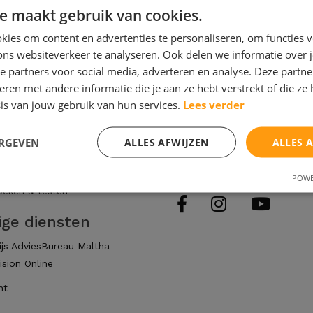
e maakt gebruik van cookies.
ies om content en advertenties te personaliseren, om functies v
ons websiteverkeer te analyseren. Ook delen we informatie over 
e partners voor social media, adverteren en analyse. Deze partn
en met andere informatie die je aan ze hebt verstrekt of die ze
even
Inschrijven nieuwsb
is van jouw gebruik van hun services.
Lees verder
derwijs
aar onderwijs
ERGEVEN
ALLES AFWIJZEN
ALLES 
ten
Volg ons hier
en
POWE
eken & testen
ige diensten
js AdviesBureau Maltha
ision Online
ht